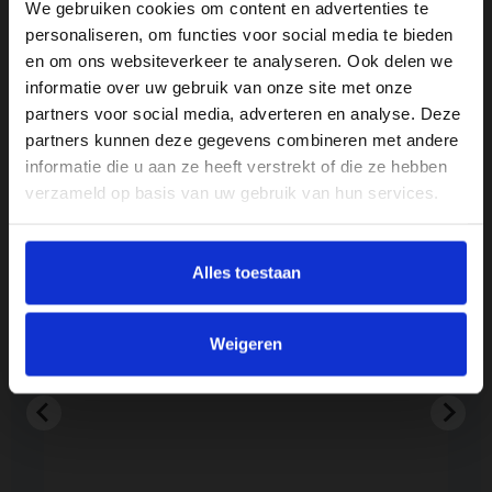
We gebruiken cookies om content en advertenties te
personaliseren, om functies voor social media te bieden
Specificaties
en om ons websiteverkeer te analyseren. Ook delen we
informatie over uw gebruik van onze site met onze
Merk
partners voor social media, adverteren en analyse. Deze
Oral-B
partners kunnen deze gegevens combineren met andere
informatie die u aan ze heeft verstrekt of die ze hebben
verzameld op basis van uw gebruik van hun services.
Reviews
kt.
Heel goed
Alles toestaan
Lusi
Weigeren