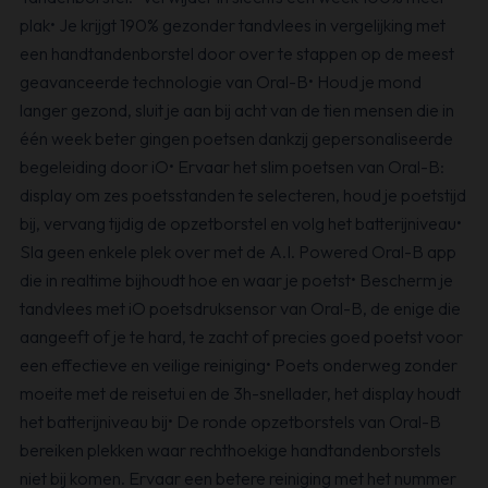
plak• Je krijgt 190% gezonder tandvlees in vergelijking met
een handtandenborstel door over te stappen op de meest
geavanceerde technologie van Oral-B• Houd je mond
langer gezond, sluit je aan bij acht van de tien mensen die in
één week beter gingen poetsen dankzij gepersonaliseerde
begeleiding door iO• Ervaar het slim poetsen van Oral-B:
display om zes poetsstanden te selecteren, houd je poetstijd
bij, vervang tijdig de opzetborstel en volg het batterijniveau•
Sla geen enkele plek over met de A.I. Powered Oral-B app
die in realtime bijhoudt hoe en waar je poetst• Bescherm je
tandvlees met iO poetsdruksensor van Oral-B, de enige die
aangeeft of je te hard, te zacht of precies goed poetst voor
een effectieve en veilige reiniging• Poets onderweg zonder
moeite met de reisetui en de 3h-snellader, het display houdt
het batterijniveau bij• De ronde opzetborstels van Oral-B
bereiken plekken waar rechthoekige handtandenborstels
niet bij komen. Ervaar een betere reiniging met het nummer