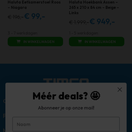
Haluta Eetkamerstoel Roos
Haluta Hoekbank Assen –
– Niagara
265 x 210 x 84 cm – Beige –
Links
€
99,-
€
196,-
Oorspronkelijke
Huidige
€
949,-
€
1.999,-
Oorspronkelijke
Huidige
prijs
prijs
prijs
prijs
was:
is:
3 - 7 werkdagen
1 - 5 werkdagen
was:
is:
€ 196,00.
€ 99,00.
IN WINKELWAGEN
IN WINKELWAGEN
€ 1.999,00.
€ 949,00.
Méér deals? 🤩
Over ons
Abonneer je op onze mail!
Populaire categorieën
Mijn account