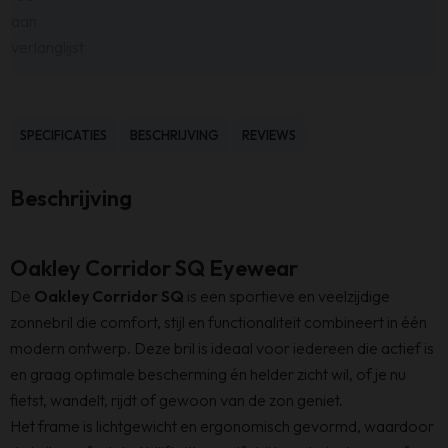
aan
verlanglijst
SPECIFICATIES
BESCHRIJVING
REVIEWS
Beschrijving
Oakley Corridor SQ Eyewear
De
Oakley Corridor SQ
is een sportieve en veelzijdige
zonnebril die comfort, stijl en functionaliteit combineert in één
modern ontwerp. Deze bril is ideaal voor iedereen die actief is
en graag optimale bescherming én helder zicht wil, of je nu
fietst, wandelt, rijdt of gewoon van de zon geniet.
Het frame is lichtgewicht en ergonomisch gevormd, waardoor