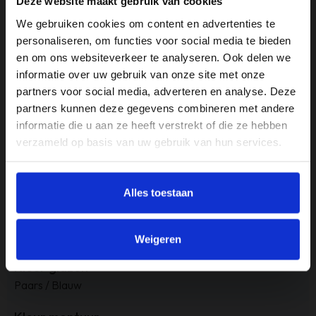
Deze website maakt gebruik van cookies
een sportieve uitstraling combineert. perfect voor actieve
We gebruiken cookies om content en advertenties te
dagen buiten en dagelijks gebruik.
personaliseren, om functies voor social media te bieden
en om ons websiteverkeer te analyseren. Ook delen we
informatie over uw gebruik van onze site met onze
Specificaties
partners voor social media, adverteren en analyse. Deze
partners kunnen deze gegevens combineren met andere
Geslacht
informatie die u aan ze heeft verstrekt of die ze hebben
Unisex
verzameld op basis van uw gebruik van hun services.
Inclusief brillenkoker?
Ja
Alles toestaan
Is het glas spiegelend?
Ja
Weigeren
Kleur glazen
Paars / Blauw