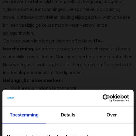
de bril comfortabel blijft zitten, zelfs bij langdurig dragen of
tijdens sportieve inspanningen. De sportieve look past bij
zowel outdoor-activiteiten als dagelijks gebruik, wat van deze
bril een veelzijdige keuze maakt voor verschillende
gelegenheden.
De hoogwaardige lenzen bieden effectieve
UV-
bescherming
, waardoor je ogen goed beschermd zijn tegen
schadelijke zonnestralen. Daarnaast verbeteren ze contrast en
kleurweergave, wat zorgt voor scherper en comfortabel zicht
in uiteenlopende lichtomstandigheden.
Belangrijkste kenmerken:
Oakley Corridor SQ
zonnebril
Sportief en modern design
Lichtgewicht en comfortabele pasvorm
UV-bescherming voor veilig zicht in de zon
Toestemming
Details
Over
Verbeterd contrast en kleurweergave
Met de
Oakley Corridor SQ Eyewear
kies je voor een
stijlvolle en functionele zonnebril die comfort, bescherming en