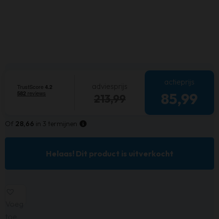
actieprijs
adviesprijs
85,99
213,99
Of
28,66
in 3 termijnen
Helaas! Dit product is uitverkocht
Voeg
toe