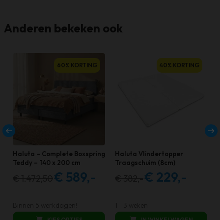
Anderen bekeken ook
60% KORTING
40% KORTING
Haluta – Complete Boxspring
Haluta Vlindertopper
Teddy – 140 x 200 cm
Traagschuim (8cm)
€
589,-
€
229,-
€
1.472,50
€
382,-
Oorspronkelijke
Huidige
Oorspronkelijke
Huidige
prijs
prijs
prijs
prijs
was:
is:
was:
is:
Binnen 5 werkdagen!
1 - 3 weken
€ 1.472,50.
€ 589,00.
€ 382,00.
€ 229,00.
KIES OPTIES
IN WINKELWAGEN