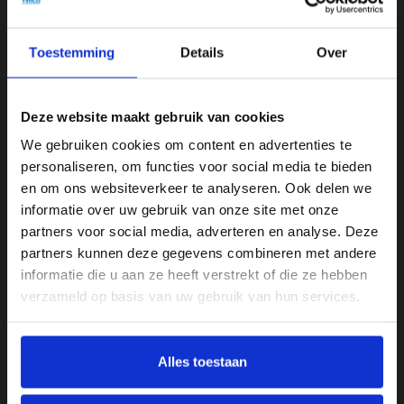
ontdekken over de Moods collectie. Laat u inspireren en voeg
moeiteloos elegantie en comfort toe aan uw thuis.
Toestemming
Details
Over
Specificaties
Deze website maakt gebruik van cookies
Kleur
We gebruiken cookies om content en advertenties te
Bruin
personaliseren, om functies voor social media te bieden
en om ons websiteverkeer te analyseren. Ook delen we
Materiaal
informatie over uw gebruik van onze site met onze
Hout
partners voor social media, adverteren en analyse. Deze
partners kunnen deze gegevens combineren met andere
Merk
informatie die u aan ze heeft verstrekt of die ze hebben
Moods
verzameld op basis van uw gebruik van hun services.
Product breedte
70 cm
Alles toestaan
Product hoogte