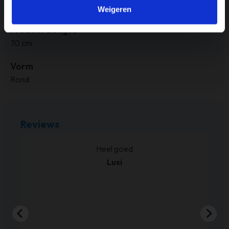
50 cm
Weigeren
Product Lengte
70 cm
Vorm
Rond
Reviews
kt.
Heel goed
Lusi