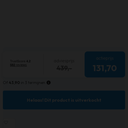
actieprijs
adviesprijs
131,70
439,-
Of
43,90
in 3 termijnen
Helaas! Dit product is uitverkocht