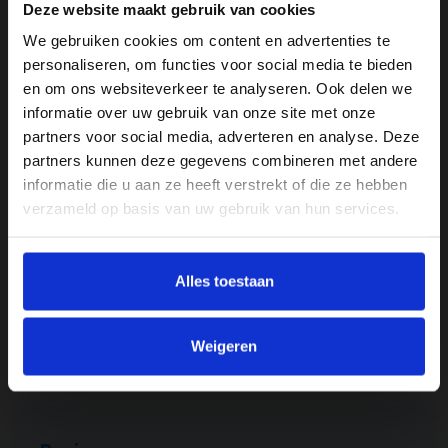
Mangohout
Deze website maakt gebruik van cookies
We gebruiken cookies om content en advertenties te
Merk
personaliseren, om functies voor social media te bieden
Moods
en om ons websiteverkeer te analyseren. Ook delen we
informatie over uw gebruik van onze site met onze
Product breedte
partners voor social media, adverteren en analyse. Deze
35 cm
partners kunnen deze gegevens combineren met andere
informatie die u aan ze heeft verstrekt of die ze hebben
Product hoogte
verzameld op basis van uw gebruik van hun services.
50 cm
Product Lengte
Alles toestaan
50 cm
Vorm
Weigeren
Rechthoek