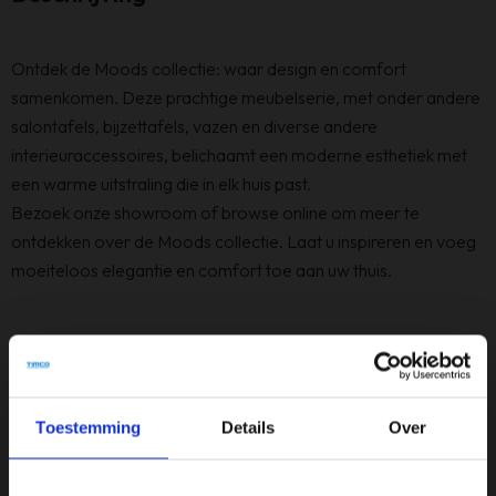
Ontdek de Moods collectie: waar design en comfort
samenkomen. Deze prachtige meubelserie, met onder andere
salontafels, bijzettafels, vazen en diverse andere
interieuraccessoires, belichaamt een moderne esthetiek met
een warme uitstraling die in elk huis past.
Bezoek onze showroom of browse online om meer te
ontdekken over de Moods collectie. Laat u inspireren en voeg
moeiteloos elegantie en comfort toe aan uw thuis.
Specificaties
Kleur
Zwart
Toestemming
Details
Over
Materiaal