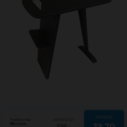
actieprijs
adviesprijs
38,70
129,-