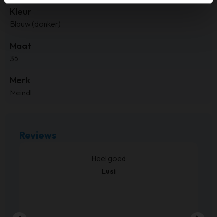
Kleur
Blauw (donker)
Maat
36
Merk
Meindl
Reviews
kt.
Heel goed
Lusi