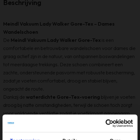
Beschrijving
Meindl Vakuum Lady Walker Gore-Tex – Dames
Wandelschoen
De
Meindl Vakuum Lady Walker Gore-Tex
is een
comfortabele en betrouwbare wandelschoen voor dames die
graag actief zijn in de natuur, van ontspannen boswandelingen
tot meerdaagse trekkings. Deze schoen combineert een
zachte, ondersteunende pasvorm met robuuste bescherming,
zodat je voeten comfortabel, droog en stabiel blijven,
ongeacht de route.
Dankzij de
waterdichte Gore-Tex-voering
blijven je voeten
droog bij natte omstandigheden, terwijl de schoen toch zorgt
voor voldoende ventilatie zodat je voetklimaat aangenaam
blijft, zelfs tijdens warme of intensieve wandelingen. De schoen
biedt een comfortabele, goed ondersteunende pasvorm die
vermoeidheid vermindert en je stappen soepel maakt.