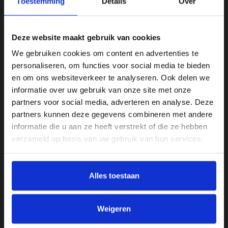
Toestemming
Details
Over
De tussenzool levert comfortabele demping en respons, wat
prettig aanvoelt tijdens langere wandelingen. De buitenzool
biedt betrouwbare grip en tractie op diverse ondergronden,
Deze website maakt gebruik van cookies
van bosgrond en modder tot grind en rotsachtig pad, zodat je
We gebruiken cookies om content en advertenties te
vol vertrouwen blijft lopen.
personaliseren, om functies voor social media te bieden
Belangrijkste kenmerken:
en om ons websiteverkeer te analyseren. Ook delen we
Waterdicht & ademend
dankzij Gore-Tex
informatie over uw gebruik van onze site met onze
Comfortabele demping
voor langdurig wandelplezier
partners voor social media, adverteren en analyse. Deze
partners kunnen deze gegevens combineren met andere
Goede grip & stabiliteit
op uiteenlopende terreinen
informatie die u aan ze heeft verstrekt of die ze hebben
Ondersteunende pasvorm
voor prettig loopcomfort
verzameld op basis van uw gebruik van hun services.
Met de
Meindl Vakuum Lady Walker Gore-Tex
kies je voor
een kwalitatieve en comfortabele wandelschoen die je voeten
beschermt, ondersteunt en comfortabel houdt, perfect voor
Alles toestaan
wandelingen in de natuur en buitenactiviteiten.
Weigeren
Specificaties