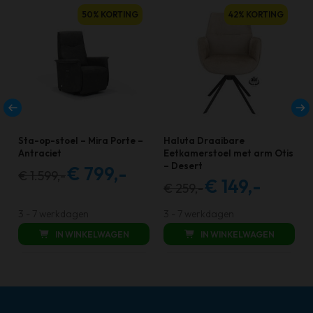
50% KORTING
42% KORTING
Sta-op-stoel – Mira Porte –
Haluta Draaibare
Antraciet
Eetkamerstoel met arm Otis
– Desert
€
799,-
€
1.599,-
Oorspronkelijke
Huidige
€
149,-
€
259,-
Oorspronkelijke
Huidige
prijs
prijs
prijs
prijs
was:
is:
3 - 7 werkdagen
3 - 7 werkdagen
was:
is:
€ 1.599,00.
€ 799,00.
IN WINKELWAGEN
IN WINKELWAGEN
€ 259,00.
€ 149,00.