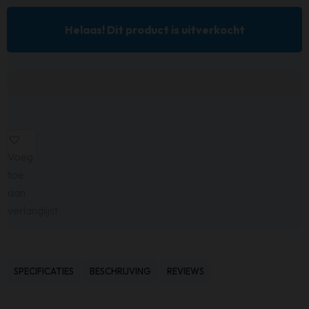
Helaas! Dit product is uitverkocht
Voeg
toe
aan
verlanglijst
SPECIFICATIES
BESCHRIJVING
REVIEWS