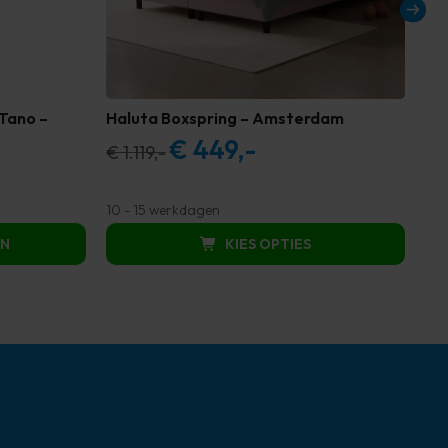
Tano –
Haluta Boxspring – Amsterdam
Ha
(z
€
449,-
Oorspronkelijke
Huidige
€
1.119,-
€
2
prijs
prijs
was:
is:
10 - 15 werkdagen
3 -
€ 1.119,00.
€ 449,00.
EN
KIES OPTIES