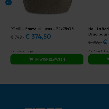
PTMD – Fauteuil Lucas – 72x75x75
Haluta Bar
Draaibaar 
€
374,50
Oorspronkelijke
Huidige
€
749,-
€
Oor
€
259,-
prijs
prijs
prijs
was:
is:
1 - 5 werkdagen
3 - 7 werkda
was
€ 749,00.
€ 374,50.
IN WINKELWAGEN
€ 25