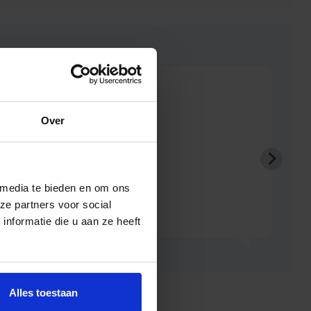
Heel goed
Lusi
Over
 media te bieden en om ons
ze partners voor social
nformatie die u aan ze heeft
Alles toestaan