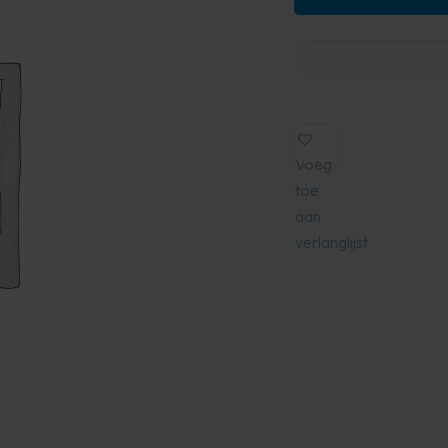
Voeg
toe
aan
verlanglijst