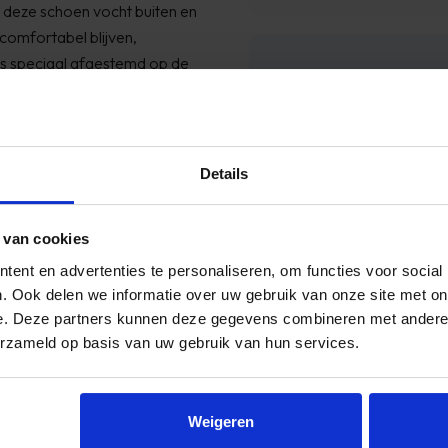
 deze schoen vocht buiten en
comfortabel blijven,
is speciaal afgestemd op de
Reviews
tap.
t vermoeidheid vermindert
bij Timco Voordeelmarkt.
n tractie op verschillende
terrein, zodat je vol
Details
 erg blij.
aanrader!
 van cookies
ald
ent en advertenties te personaliseren, om functies voor social
. Ook delen we informatie over uw gebruik van onze site met on
e. Deze partners kunnen deze gegevens combineren met andere i
erzameld op basis van uw gebruik van hun services.
ies je voor een betrouwbare,
schermt en ondersteunt
 wandeltochten.
Weigeren