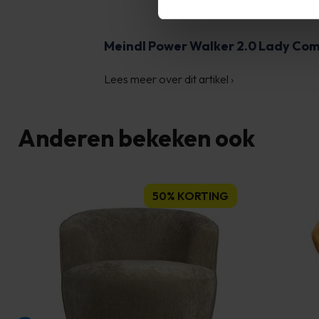
Meindl Power Walker 2.0 Lady Co
Lees meer over dit artikel
›
Anderen bekeken ook
50% KORTING