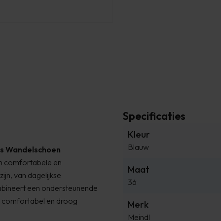
Specificaties
Kleur
Blauw
es Wandelschoen
n comfortabele en
Maat
ijn, van dagelijkse
36
ombineert een ondersteunende
 comfortabel en droog
Merk
Meindl