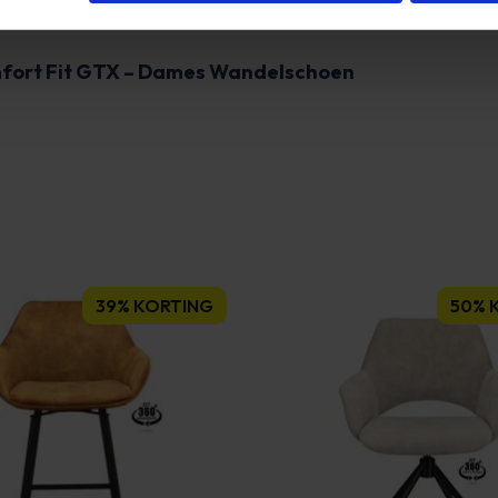
mfort Fit GTX – Dames Wandelschoen
39% KORTING
50% 