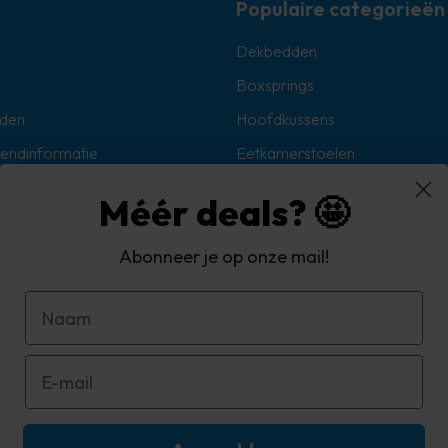
Populaire categorieën
Dekbedden
Boxsprings
den
Hoofdkussens
zendinformatie
Eetkamerstoelen
Sokken
Méér deals? 🤩
Hoekbanken
Abonneer je op onze mail!
oorwaarden
d