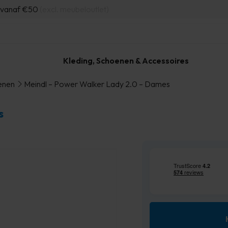
d vanaf €50
(excl. meubeloutlet)
Kleding, Schoenen & Accessoires
enen
Meindl – Power Walker Lady 2.0 – Dames
s