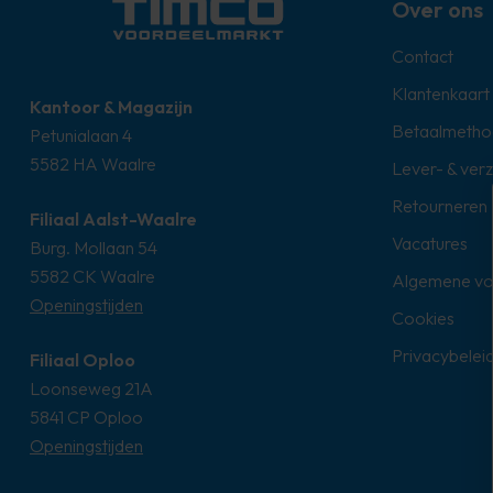
Over ons
Contact
Klantenkaart
Kantoor & Magazijn
Betaalmetho
Petunialaan 4
5582 HA Waalre
Lever- & ver
Retourneren
Filiaal Aalst-Waalre
Vacatures
Burg. Mollaan 54
5582 CK Waalre
Algemene v
Openingstijden
Cookies
Privacybelei
Filiaal Oploo
Loonseweg 21A
5841 CP Oploo
Openingstijden