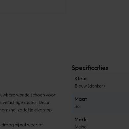
Specificaties
Kleur
Blauw (donker)
rouwbare wandelschoen voor
Maat
heuvelachtige routes. Deze
36
herming, zodat je elke stap
Merk
n droog bij nat weer of
Meindl