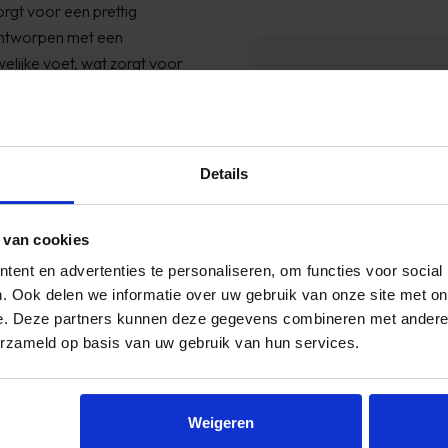
rgt voor een prettig
 ontworpen met een
lijke voet, wat zorgt voor
Reviews
oeidheid wordt verminderd
ammer dat de communicatie een beetje
Onze ee
rouwbare grip en tractie op
sen 7:30 uur en 10 uur geleverd worden,
tige paden, zodat je stevig
Details
 telefonisch aangegeven tussen 13:00
iveren, dit ...
rgio
 van cookies
ent en advertenties te personaliseren, om functies voor social
. Ook delen we informatie over uw gebruik van onze site met on
e. Deze partners kunnen deze gegevens combineren met andere i
ng
erzameld op basis van uw gebruik van hun services.
ardige, comfortabele en
eunt, ideaal voor
Weigeren