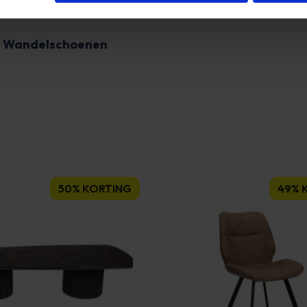
s Wandelschoenen
50% KORTING
49% 