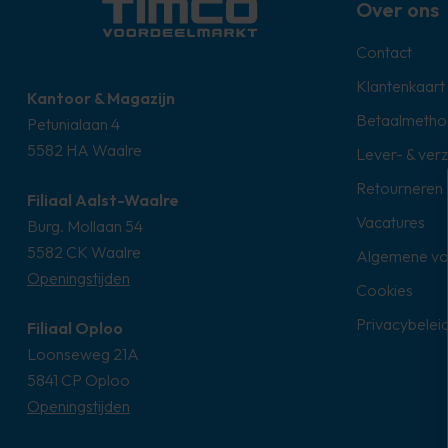
Over ons
Contact
Klantenkaart
Kantoor & Magazijn
Betaalmetho
Petunialaan 4
5582 HA Waalre
Lever- & ver
Retourneren
Filiaal Aalst-Waalre
Vacatures
Burg. Mollaan 54
5582 CK Waalre
Algemene v
Openingstijden
Cookies
Privacybelei
Filiaal Oploo
Loonseweg 21A
5841 CP Oploo
Openingstijden