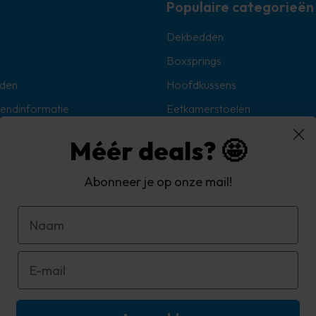
Populaire categorieën
Dekbedden
Boxsprings
den
Hoofdkussens
zendinformatie
Eetkamerstoelen
Sokken
Méér deals? 🤩
Hoekbanken
Abonneer je op onze mail!
oorwaarden
d