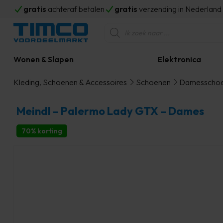
gratis
achteraf betalen
gratis
verzending in Nederlan
Producten
zoeken
Wonen & Slapen
Elektronica
Kleding, Schoenen & Accessoires
Schoenen
Damesscho
Meindl – Palermo Lady GTX – Dames
70% korting