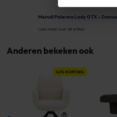
Meindl Palermo Lady GTX – Dame
Lees meer over dit artikel
›
Anderen bekeken ook
42% KORTING