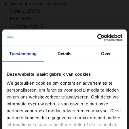
Toetsenbordindeling: Qwerty
Opslag: 256GB
RAM: 8GB
Optische staat: B
Bevat Windows 11: Ja
6 maanden garantie!
Bevat GEEN originele doos
Toestemming
Details
Over
Specificaties
Deze website maakt gebruik van cookies
Beeldschermdiagonaal (inch)
We gebruiken cookies om content en advertenties te
15,6 inch
personaliseren, om functies voor social media te bieden
en om ons websiteverkeer te analyseren. Ook delen we
Merk
informatie over uw gebruik van onze site met onze
Medion
partners voor social media, adverteren en analyse. Deze
partners kunnen deze gegevens combineren met andere
Opslagruimte
informatie die u aan ze heeft verstrekt of die ze hebben