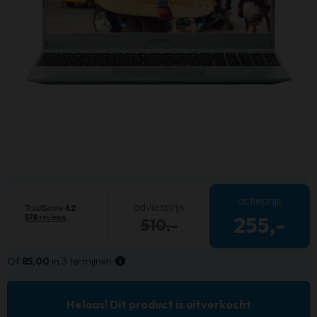
actieprijs
adviesprijs
255,-
510,-
Of
85,00
in 3 termijnen
Helaas! Dit product is uitverkocht