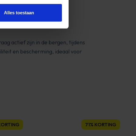
Alles toestaan
g actief zijn in de bergen, tijdens
iliteit en bescherming, ideaal voor
KORTING
71% KORTING