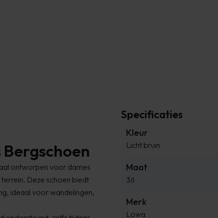
Specificaties
Kleur
Licht bruin
s Bergschoen
Maat
ciaal ontworpen voor dames
ig terrein. Deze schoen biedt
36
ming, ideaal voor wandelingen,
Merk
Lowa
d ondersteund, zelfs tijdens