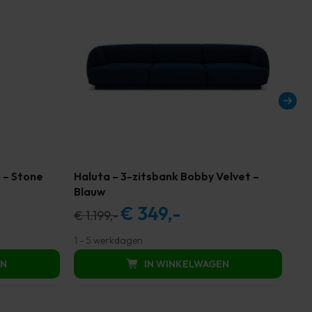
 – Stone
Haluta – 3-zitsbank Bobby Velvet –
Ha
Blauw
Na
€
349,-
Oorspronkelijke
Huidige
€
1.199,-
€
5
prijs
prijs
1 - 5 werkdagen
3 -
was:
is:
EN
IN WINKELWAGEN
€ 1.199,00.
€ 349,00.