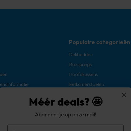
Populaire categorieën
Dekbedden
Boxsprings
den
Hoofdkussens
zendinformatie
Eetkamerstoelen
Sokken
Méér deals? 🤩
Hoekbanken
Abonneer je op onze mail!
oorwaarden