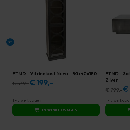
PTMD – Vitrinekast Nova – 80x40x180
PTMD – Sal
Zilver
€
199,-
Oorspronkelijke
Huidige
€
579,-
€
Oor
€
799,-
prijs
prijs
prij
was:
is:
1 - 5 werkdagen
1 - 5 werkda
was
€ 579,00.
€ 199,00.
IN WINKELWAGEN
€ 7