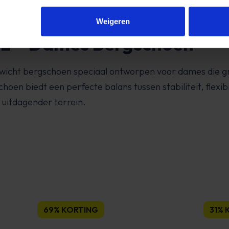
Weigeren
LL – Dames Bergschoen
ewicht bergschoen speciaal ontworpen voor dames die graa
choen biedt een perfecte balans tussen stabiliteit, flexib
uitdagender terrein.
69% KORTING
31% 