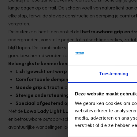
lange dagen op de trail. De schoen voelt van nature licht aan 
elke stap, terwijl de stevige constructie en demping je comfo
vergroten.
De buitenzool heeft een profiel dat
betrouwbare grip en tr
mmunicatie een beetje
Onze eerste bestelling 
ondergronden, van steile paden tot rotsachtige secties, zodat
0 uur geleverd worden,
blijft lopen. De combinatie van ondersteuning en flexibiliteit z
gegeven tussen 13:00
We zijn er
goed beschermd worden zonder dat je bewegingsvrijheid verl
Belangrijkste kenmerken:
Absolute 
Lichtgewicht ontwerp
voor moeiteloos wandelen en tre
Toestemming
Ron
Comfortabele demping
voor langdurig dragend comfo
Goede grip & tractie
op diverse bergachtige terreinen
Deze website maakt gebruik
Stevige ondersteuning
voor stabiliteit bij uitdagend o
Speciaal afgestemd op dames
voor een comfortabel
We gebruiken cookies om cont
Met de
Lowa Lady Light LL bergschoen
kies je voor een 
websiteverkeer te analyseren
media, adverteren en analys
en betrouwbare outdoor-schoen, perfect voor dames die graag
verstrekt of die ze hebben v
avontuurlijke wandelingen, bergen en trekkingtochten.