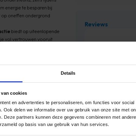
om energie te besparen bij
rt op oneffen ondergrond
Reviews
actie
biedt op uiteenlopende
bij Timco Voordeelmarkt.
 je vol vertrouwen vooruit
orgt ervoor dat je voeten
 erg blij.
iest.
aanrader!
kkings
Details
ald
rt
 van cookies
ndergrond
e pasvorm
ent en advertenties te personaliseren, om functies voor social
hoogwaardige, comfortabele
. Ook delen we informatie over uw gebruik van onze site met on
e. Deze partners kunnen deze gegevens combineren met andere i
 actief zijn tijdens
erzameld op basis van uw gebruik van hun services.