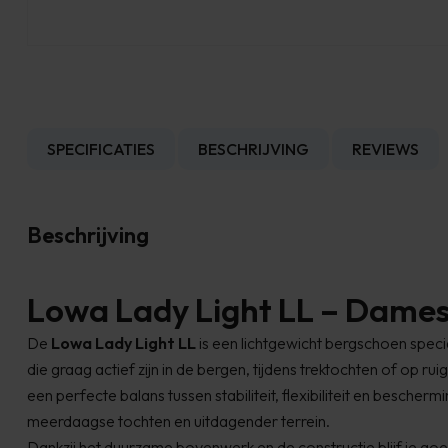
SPECIFICATIES
BESCHRIJVING
REVIEWS
Beschrijving
Lowa Lady Light LL – Dame
De
Lowa Lady Light LL
is een lichtgewicht bergschoen spe
die graag actief zijn in de bergen, tijdens trektochten of op ru
een perfecte balans tussen stabiliteit, flexibiliteit en bescher
meerdaagse tochten en uitdagender terrein.
Dankzij het duurzame bovenwerk en de constructie blijf je goe