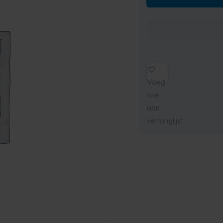
Voeg
toe
aan
verlanglijst