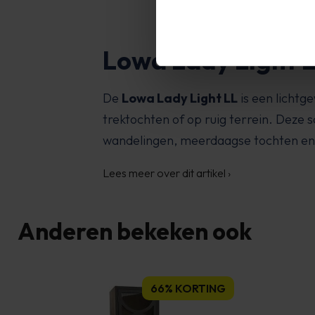
Lowa Lady Light 
De
Lowa Lady Light LL
is een lichtg
trektochten of op ruig terrein. Deze s
wandelingen, meerdaagse tochten en 
Lees meer over dit artikel
›
Anderen bekeken ook
66% KORTING