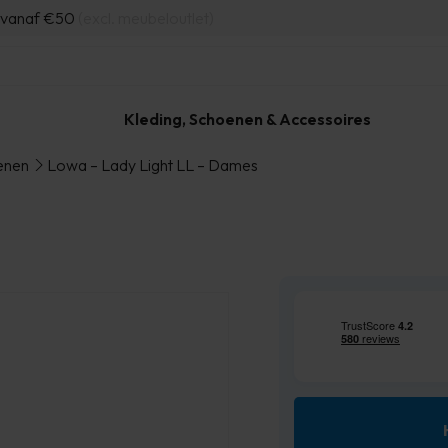
d vanaf €50
(excl. meubeloutlet)
Kleding, Schoenen & Accessoires
enen
Lowa – Lady Light LL – Dames