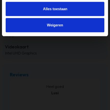
512GB
Alles toestaan
Processor
Intel i7
Weigeren
RAM-geheugen
16GB
Videokaart
Intel UHD Graphics
Reviews
kt.
Heel goed
Lusi