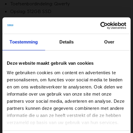
Toetsenbordindeling: Qwerty
Opslag: 512GB SSD
RAM: 16GB
Optische staat: A- Grade
Bevat Windows 11
6 maanden garantie!
Toestemming
Details
Over
Bevat GEEN originele doos
Deze website maakt gebruik van cookies
Specificaties
We gebruiken cookies om content en advertenties te
personaliseren, om functies voor social media te bieden
Beeldschermdiagonaal (inch)
en om ons websiteverkeer te analyseren. Ook delen we
14 inch
informatie over uw gebruik van onze site met onze
partners voor social media, adverteren en analyse. Deze
Merk
partners kunnen deze gegevens combineren met andere
Lenovo
informatie die u aan ze heeft verstrekt of die ze hebben
verzameld op basis van uw gebruik van hun services.
Opslagruimte