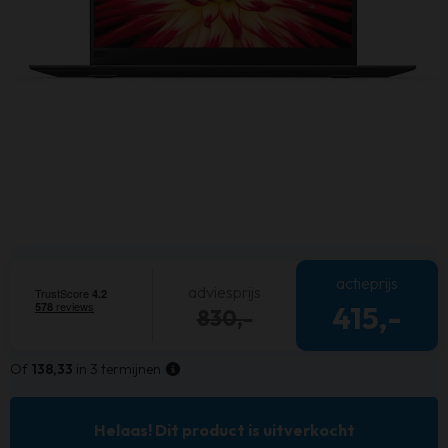
actieprijs
adviesprijs
415,-
830,-
Of
138,33
in 3 termijnen
Helaas! Dit product is uitverkocht