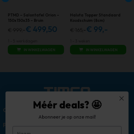
PTMD – Salontafel Orion –
Haluta Topper Standaard
150x150x35 – Bruin
Koudschuim (8cm)
€
499,50
€
99,-
€
999,-
€
165,-
Oorspronkelijke
Huidige
Oorspronkelijke
Huidige
prijs
prijs
prijs
prijs
1 - 5 werkdagen
1 - 3 weken
was:
is:
was:
is:
IN WINKELWAGEN
IN WINKELWAGEN
€ 999,00.
€ 499,50.
€ 165,00.
€ 99,00.
Méér deals? 🤩
Over ons
Abonneer je op onze mail!
Populaire categorieën