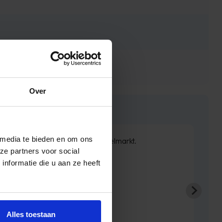
Over
 media te bieden en om ons
als beloofd binnen de weken geleverd. Netjes op de
ze partners voor social
gte gehouden wat betreft levering.
nformatie die u aan ze heeft
boxspring is zoals we verwacht hadden.
Sven de Haze
Alles toestaan