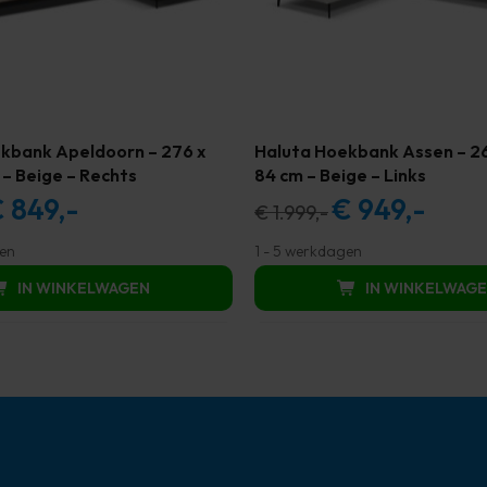
kbank Apeldoorn – 276 x
Haluta Hoekbank Assen – 26
 – Beige – Rechts
84 cm – Beige – Links
€
849,-
€
949,-
rspronkelijke
Huidige
Oorspronkelijke
Huidige
€
1.999,-
ijs
prijs
prijs
prijs
gen
1 - 5 werkdagen
s:
is:
was:
is:
IN WINKELWAGEN
IN WINKELWAG
1.799,00.
€ 849,00.
€ 1.999,00.
€ 949,00