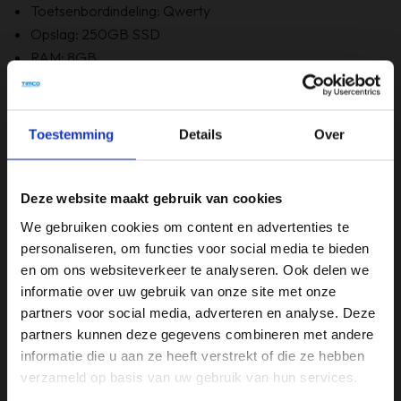
Toetsenbordindeling: Qwerty
Opslag: 250GB SSD
RAM: 8GB
Optische staat: A- Grade
Bevat Windows 11
6 maanden garantie!
Toestemming
Details
Over
Bevat GEEN originele doos
Deze website maakt gebruik van cookies
Specificaties
We gebruiken cookies om content en advertenties te
personaliseren, om functies voor social media te bieden
Beeldschermdiagonaal (inch)
en om ons websiteverkeer te analyseren. Ook delen we
15,6 inch
informatie over uw gebruik van onze site met onze
partners voor social media, adverteren en analyse. Deze
Merk
partners kunnen deze gegevens combineren met andere
Lenovo
informatie die u aan ze heeft verstrekt of die ze hebben
verzameld op basis van uw gebruik van hun services.
Opslagruimte