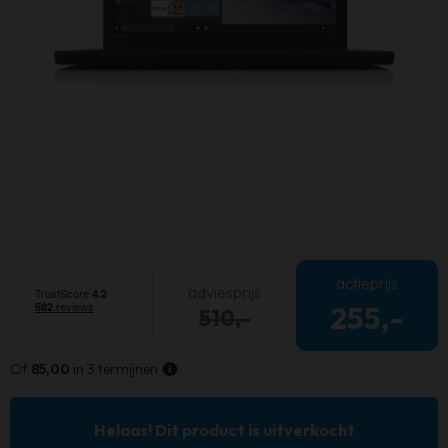
actieprijs
adviesprijs
255,-
510,-
Of
85,00
in 3 termijnen
Helaas! Dit product is uitverkocht