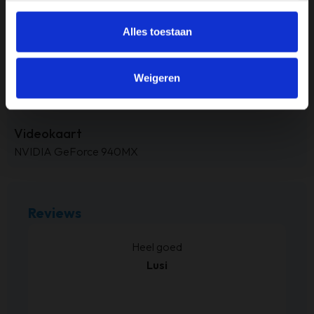
250GB
Alles toestaan
Processor
Intel i5
Weigeren
RAM-geheugen
8GB
Videokaart
NVIDIA GeForce 940MX
Reviews
kt.
Heel goed
Lusi