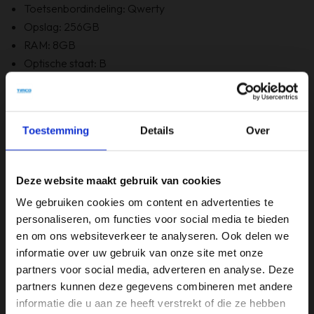
Toetsenbordindeling: Qwerty
Opslag: 256GB
RAM: 8GB
Optische staat: B
Bevat Windows 11: Ja
6 maanden garantie!
Bevat GEEN originele doos
Toestemming
Details
Over
Specificaties
Deze website maakt gebruik van cookies
Beeldschermdiagonaal (inch)
We gebruiken cookies om content en advertenties te
15,6 inch
personaliseren, om functies voor social media te bieden
en om ons websiteverkeer te analyseren. Ook delen we
Merk
informatie over uw gebruik van onze site met onze
Lenovo
partners voor social media, adverteren en analyse. Deze
partners kunnen deze gegevens combineren met andere
Opslagruimte
informatie die u aan ze heeft verstrekt of die ze hebben