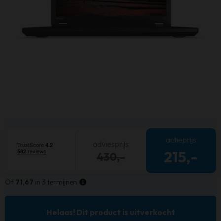
actieprijs
adviesprijs
215,-
430,-
Of
71,67
in 3 termijnen
Helaas! Dit product is uitverkocht