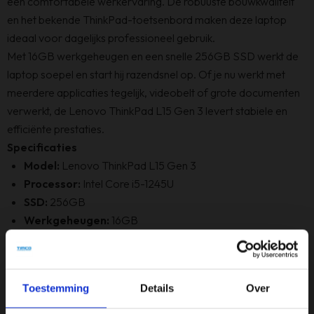
een comfortabele werkervaring. De robuuste bouwkwaliteit
en het bekende ThinkPad-toetsenbord maken deze laptop
ideaal voor dagelijks professioneel gebruik.
Met 16GB werkgeheugen en een snelle 256GB SSD werkt de
laptop soepel en start hij razendsnel op. Of je nu werkt met
meerdere applicaties tegelijk, videobelt of grote documenten
verwerkt, de Lenovo ThinkPad L15 Gen 3 levert stabiele en
efficiënte prestaties.
Specificaties
Model:
Lenovo ThinkPad L15 Gen 3
Processor:
Intel Core i5-1245U
SSD:
256GB
Werkgeheugen:
16GB
Beeldscherm:
15,6"
Resolutie:
1920x1080
Videokaart:
Intel Iris Xe Graphics
Toestemming
Details
Over
Grade:
A-
Toetsenbordindeling:
Qwerty