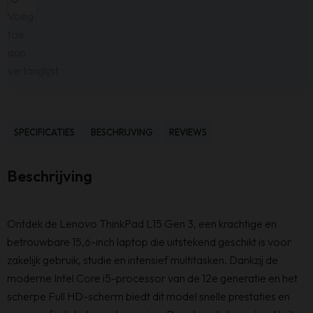
Voeg
toe
aan
verlanglijst
SPECIFICATIES
BESCHRIJVING
REVIEWS
Beschrijving
Ontdek de Lenovo ThinkPad L15 Gen 3, een krachtige en
betrouwbare 15,6-inch laptop die uitstekend geschikt is voor
zakelijk gebruik, studie en intensief multitasken. Dankzij de
moderne Intel Core i5-processor van de 12e generatie en het
scherpe Full HD-scherm biedt dit model snelle prestaties en