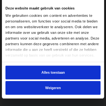
Besturingssysteem:
Windows 11
Deze website maakt gebruik van cookies
Omschrijving:
De laptop heeft wat minimale krasjes op de
We gebruiken cookies om content en advertenties te
topcover. Verder verkeert de laptop in hartstikke goede
personaliseren, om functies voor social media te bieden
staat.
en om ons websiteverkeer te analyseren. Ook delen we
informatie over uw gebruik van onze site met onze
partners voor social media, adverteren en analyse. Deze
partners kunnen deze gegevens combineren met andere
Specificaties
informatie die u aan ze heeft verstrekt of die ze hebben
verzameld op basis van uw gebruik van hun services.
Grade
A-
Alles toestaan
Merk
Lenovo
Weigeren
Processor
Intel Core i5