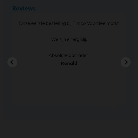
Reviews
at
Onze eerste bestelling bij Timco Voordeelmarkt.
ijn
We zijn er erg blij.
en
00
Absolute aanrader!
Ronald