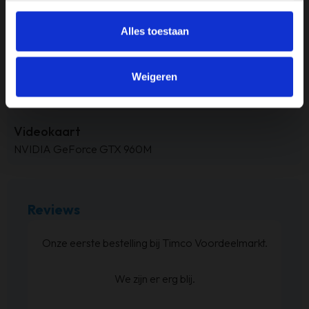
256GB
Alles toestaan
Processor
Intel i7
Weigeren
RAM-geheugen
8GB
Videokaart
NVIDIA GeForce GTX 960M
Reviews
at
Onze eerste bestelling bij Timco Voordeelmarkt.
ijn
We zijn er erg blij.
en