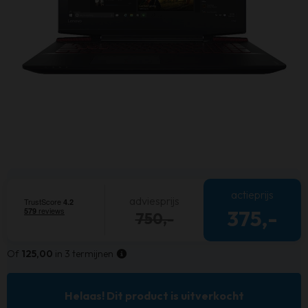
actieprijs
adviesprijs
375,-
750,-
Of
125,00
in 3 termijnen
Helaas! Dit product is uitverkocht