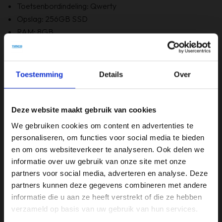
Toetsenbordindeling: Qwerty
Opslag: 256GB SSD
RAM: 8GB
Optische staat: B Grade
Bevat Windows 11
6 maanden garantie!
Toestemming
Details
Over
Bevat GEEN originele doos
Deze website maakt gebruik van cookies
Specificaties
We gebruiken cookies om content en advertenties te
personaliseren, om functies voor social media te bieden
Beeldschermdiagonaal (inch)
en om ons websiteverkeer te analyseren. Ook delen we
15,6 inch
informatie over uw gebruik van onze site met onze
partners voor social media, adverteren en analyse. Deze
Merk
partners kunnen deze gegevens combineren met andere
Lenovo
informatie die u aan ze heeft verstrekt of die ze hebben
verzameld op basis van uw gebruik van hun services.
Opslagruimte