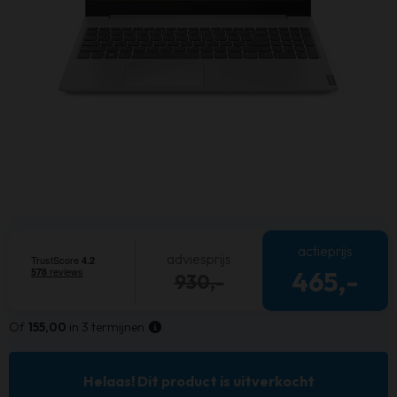
actieprijs
adviesprijs
465,-
930,-
Of
155,00
in 3 termijnen
Helaas! Dit product is uitverkocht