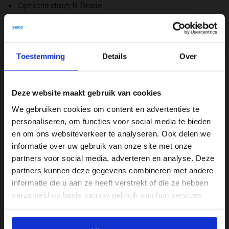
Optische staat: B Grade
Bevat Windows 11
6 maanden garantie!
Bevat GEEN originele doos
Toestemming
Details
Over
Specificaties
Deze website maakt gebruik van cookies
Beeldschermdiagonaal (inch)
We gebruiken cookies om content en advertenties te
15,6 inch
personaliseren, om functies voor social media te bieden
en om ons websiteverkeer te analyseren. Ook delen we
Merk
informatie over uw gebruik van onze site met onze
Lenovo
partners voor social media, adverteren en analyse. Deze
partners kunnen deze gegevens combineren met andere
Opslagruimte
informatie die u aan ze heeft verstrekt of die ze hebben
256GB
verzameld op basis van uw gebruik van hun services.
Processor
Intel i7