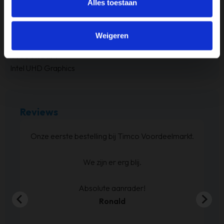
Alles toestaan
RAM-geheugen
8GB
Weigeren
Videokaart
Intel UHD Graphics
Reviews
Bed besteld ,en zoals beloofd binnen de weken
geleverd. Netjes op de hoogte gehouden wat
betreft levering.
En de boxspring is zoals we verwacht hadden.
Sven de Haze