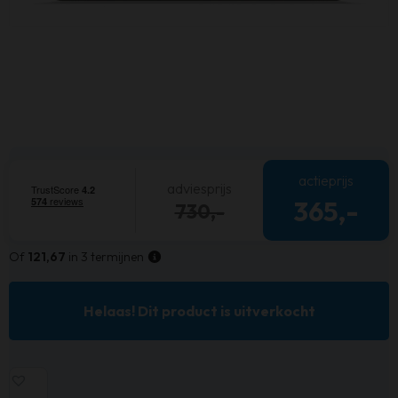
actieprijs
adviesprijs
365,-
730,-
Of
121,67
in 3 termijnen
Helaas! Dit product is uitverkocht