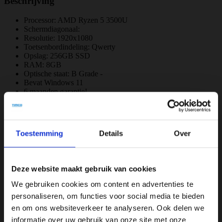
Beschrijving
Processor: AMD Ryzen 5 3500U
Schermdiagonaal:
Resolutie: 1920x1080
Toetsenbordindeling: Qwerty
Opslag: 256GB SSD
RAM: 8GB
Optische staat: B Grade -
Bevat Windows 11
6 maanden garantie!
Bevat GEEN originele doos
Specificaties
Toestemming
Details
Over
Merk
Lenovo
Deze website maakt gebruik van cookies
Opslagruimte
We gebruiken cookies om content en advertenties te
personaliseren, om functies voor social media te bieden
256GB
en om ons websiteverkeer te analyseren. Ook delen we
Processor
informatie over uw gebruik van onze site met onze