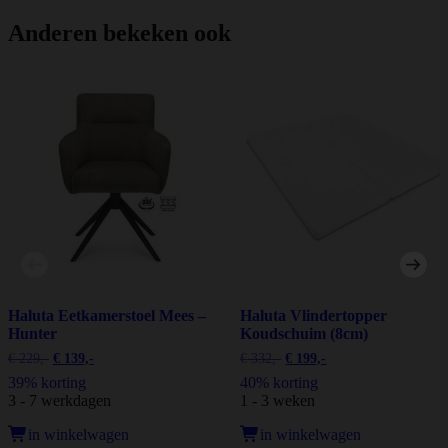
Anderen bekeken ook
Haluta Eetkamerstoel Mees –
Haluta Vlindertopper
Hunter
Koudschuim (8cm)
Oorspronkelijke
Huidige
Oorspronkelijke
Huidige
€
229,-
€
139,-
€
332,-
€
199,-
prijs
prijs
prijs
prijs
39% korting
40% korting
was:
is:
was:
is:
3 - 7 werkdagen
1 - 3 weken
€ 229,00.
€ 139,00.
€ 332,00.
€ 199,00.
in winkelwagen
in winkelwagen