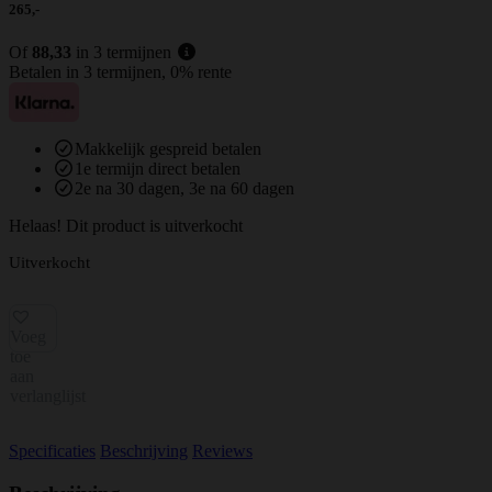
265,-
Of
88,33
in 3 termijnen
Betalen in 3 termijnen, 0% rente
Makkelijk gespreid betalen
1e termijn direct betalen
2e na 30 dagen, 3e na 60 dagen
Helaas! Dit product is uitverkocht
Uitverkocht
Voeg
toe
aan
verlanglijst
Specificaties
Beschrijving
Reviews