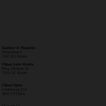
Kantoor & Magazijn
Petunialaan 4
5582 HA Waalre
Filiaal Aalst-Waalre
Burg. Mollaan 54
5582 CK Waalre
Openingstijden
Filiaal Oploo
Loonseweg 21A
5841 CP Oploo
Openingstijden
Over ons