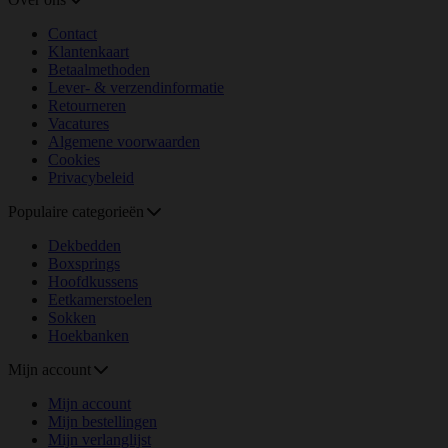
Contact
Klantenkaart
Betaalmethoden
Lever- & verzendinformatie
Retourneren
Vacatures
Algemene voorwaarden
Cookies
Privacybeleid
Populaire categorieën
Dekbedden
Boxsprings
Hoofdkussens
Eetkamerstoelen
Sokken
Hoekbanken
Mijn account
Mijn account
Mijn bestellingen
Mijn verlanglijst