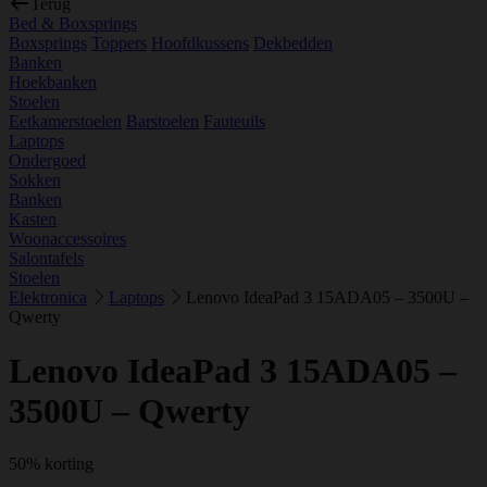
Terug
Bed & Boxsprings
Boxsprings
Toppers
Hoofdkussens
Dekbedden
Banken
Hoekbanken
Stoelen
Eetkamerstoelen
Barstoelen
Fauteuils
Laptops
Ondergoed
Sokken
Banken
Kasten
Woonaccessoires
Salontafels
Stoelen
Elektronica
Laptops
Lenovo IdeaPad 3 15ADA05 – 3500U –
Qwerty
Lenovo IdeaPad 3 15ADA05 –
3500U – Qwerty
50% korting