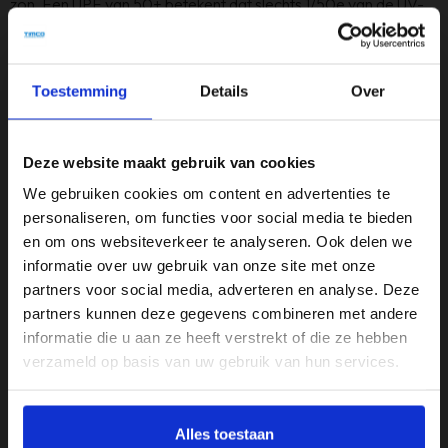
zon. Een UPF van 50+ betekent dat slechts 1/50e van de UV-
straling het doek penetreert, waardoor je voor 98%
beschermd bent tegen schadelijke zonnestralen!
Stevig aluminium frame
Toestemming
Details
Over
De parasol is vervaardigd uit robuuste materialen. De stang en
ribben van aluminium zorgen voor een sterke, corrosievrije en
lichtgewicht structuur. Het doek is gemaakt van duurzaam en
Deze website maakt gebruik van cookies
weerbestendig materiaal, waardoor je goed beschermd bent
We gebruiken cookies om content en advertenties te
tegen diverse weersomstandigheden. Het is wel aanbevolen
personaliseren, om functies voor social media te bieden
de parasol in te klappen bij extreem weer.
en om ons websiteverkeer te analyseren. Ook delen we
Specificaties
informatie over uw gebruik van onze site met onze
▶ Merk: Leco
partners voor social media, adverteren en analyse. Deze
partners kunnen deze gegevens combineren met andere
▶ Inhoud verpakking: 1x Parasol
informatie die u aan ze heeft verstrekt of die ze hebben
▶ Materiaal: Aluminium frame - UV-beschermend doek
verzameld op basis van uw gebruik van hun services.
▶ Kleur: Keuze uit meerdere kleuren
▶ Afmetingen doek: 160x200 cm
▶ Hoogte: 250 cm
Alles toestaan
▶ Gewicht: 5 kg