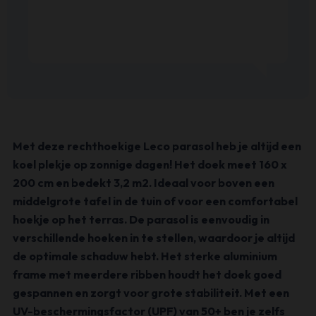
Met deze rechthoekige Leco parasol heb je altijd een
koel plekje op zonnige dagen! Het doek meet 160 x
200 cm en bedekt 3,2 m2. Ideaal voor boven een
middelgrote tafel in de tuin of voor een comfortabel
hoekje op het terras. De parasol is eenvoudig in
verschillende hoeken in te stellen, waardoor je altijd
de optimale schaduw hebt. Het sterke aluminium
frame met meerdere ribben houdt het doek goed
gespannen en zorgt voor grote stabiliteit. Met een
UV-beschermingsfactor (UPF) van 50+ ben je zelfs