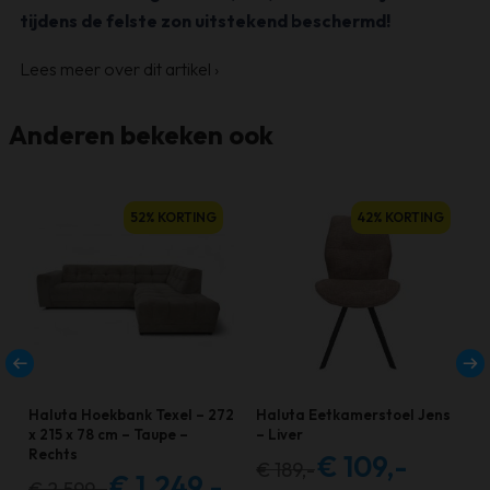
tijdens de felste zon uitstekend beschermd!
Lees meer over dit artikel
›
Anderen bekeken ook
52% KORTING
42% KORTING
Haluta Hoekbank Texel – 272
Haluta Eetkamerstoel Jens
x 215 x 78 cm – Taupe –
– Liver
Rechts
€
109,-
€
189,-
Oorspronkelijke
Huidige
€
1.249,-
€
2.599,-
Oorspronkelijke
Huidige