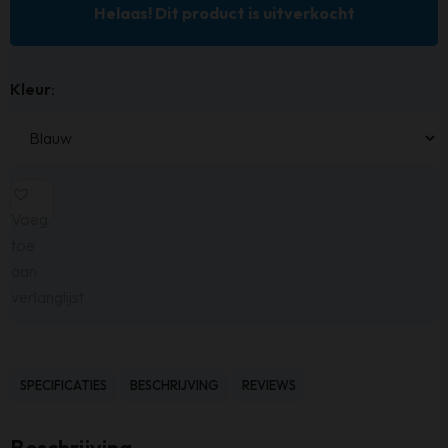
Helaas! Dit product is uitverkocht
Kleur
:
Voeg
toe
aan
verlanglijst
SPECIFICATIES
BESCHRIJVING
REVIEWS
Beschrijving