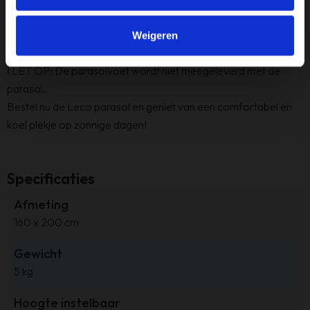
▶ Doekdikte: 180 gr/m2
▶ UPF: 50+
Weigeren
▶ Geschikt voor: Balkon, terras, tuin
ℹ LET OP: De parasolvoet wordt niet meegeleverd met de
parasol.
Bestel nu de Leco parasol en geniet van een comfortabel en
koel plekje op zonnige dagen!
Specificaties
Afmeting
160 x 200 cm
Gewicht
5 kg
Hoogte instelbaar