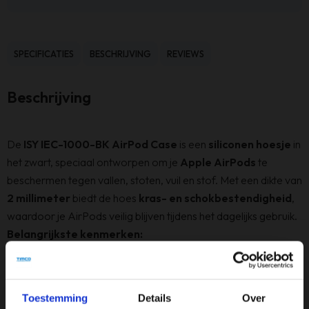
SPECIFICATIES
BESCHRIJVING
REVIEWS
Beschrijving
De
ISY IEC-1000-BK AirPod Case
is een
siliconen hoesje
in
het zwart, speciaal ontworpen om je
Apple AirPods
te
beschermen tegen vallen, stoten, vuil en stof. Met een dikte van
2 millimeter
biedt de hoes
kras- en schokbestendigheid
,
waardoor je AirPods veilig blijven tijdens het dagelijks gebruik.
Belangrijkste kenmerken:
Optimale bescherming:
De siliconen behuizing
beschermt effectief tegen krassen en stoten, wat de
levensduur van je AirPods verlengt.
Toestemming
Details
Over
Eenvoudige installatie:
Trek de hoes eenvoudig over de