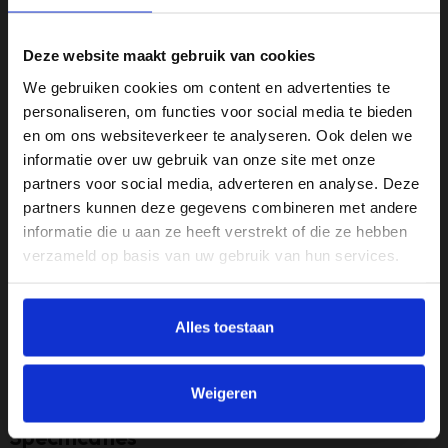
oplaadcase van de AirPods voor directe bescherming
zonder gedoe.
Deze website maakt gebruik van cookies
Duurzaam materiaal:
Gemaakt van hoogwaardig
We gebruiken cookies om content en advertenties te
siliconenrubber dat bestand is tegen dagelijks gebruik en
personaliseren, om functies voor social media te bieden
slijtage.
en om ons websiteverkeer te analyseren. Ook delen we
Stijlvol ontwerp:
Naast functionaliteit voegt de zwarte
informatie over uw gebruik van onze site met onze
kleur een moderne en professionele uitstraling toe aan je
partners voor social media, adverteren en analyse. Deze
AirPods.
partners kunnen deze gegevens combineren met andere
Specificaties:
informatie die u aan ze heeft verstrekt of die ze hebben
Kleur:
Zwart
verzameld op basis van uw gebruik van hun services.
Materiaal:
Siliconen
Compatibiliteit:
Geschikt voor Apple AirPods
Alles toestaan
Dikte:
2 millimeter
EAN:
4049011162761
Weigeren
Specificaties