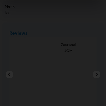
Merk
Isy
Reviews
Zeer snel
Be
JGM
g
E