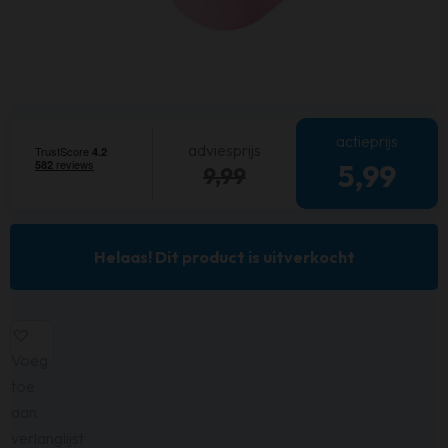
actieprijs
adviesprijs
5,99
9,99
Helaas! Dit product is uitverkocht
Voeg
toe
aan
verlanglijst