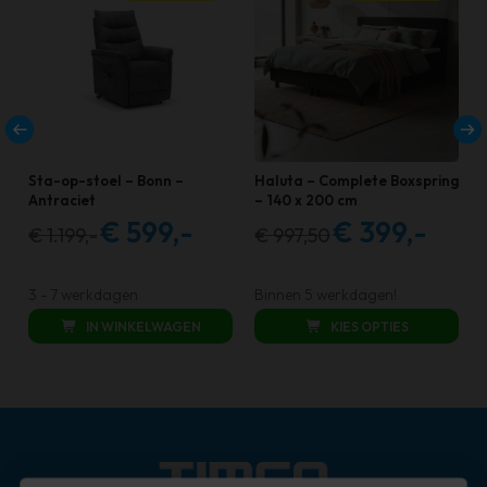
Sta-op-stoel – Bonn –
Haluta – Complete Boxspring
Antraciet
– 140 x 200 cm
€
599,-
€
399,-
€
1.199,-
€
997,50
Oorspronkelijke
Huidige
Oorspronkelijke
Huidige
prijs
prijs
prijs
prijs
was:
is:
was:
is:
3 - 7 werkdagen
Binnen 5 werkdagen!
€ 1.199,00.
€ 599,00.
€ 997,50.
€ 399,00.
IN WINKELWAGEN
KIES OPTIES