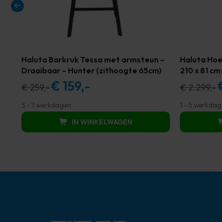
Haluta Barkruk Tessa met armsteun –
Haluta Hoe
Draaibaar – Hunter (zithoogte 65cm)
210 x 81 cm
€
159,-
Oorspronkelijke
Huidige
O
€
259,-
€
2.299,-
prijs
prijs
pr
3 - 7 werkdagen
1 - 5 werkda
was:
is:
w
IN WINKELWAGEN
€ 259,00.
€ 159,00.
€