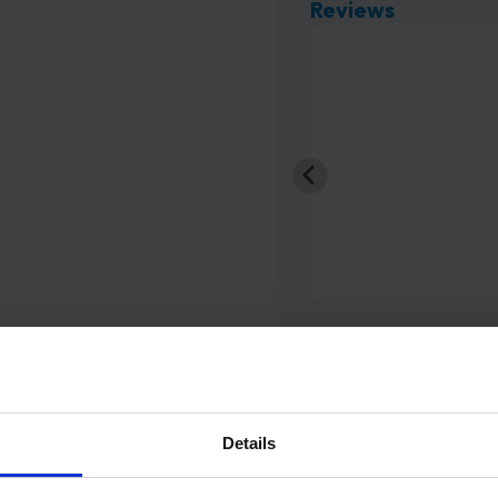
Reviews
bij Timco Voordeelmarkt.
 erg blij.
aanrader!
ald
Details
an je nieuwe analoge horloge
Innova Rainbow
in het roze