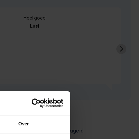
Heel goed
Lusi
Over
… ideaal voor je alledaagse dagen!