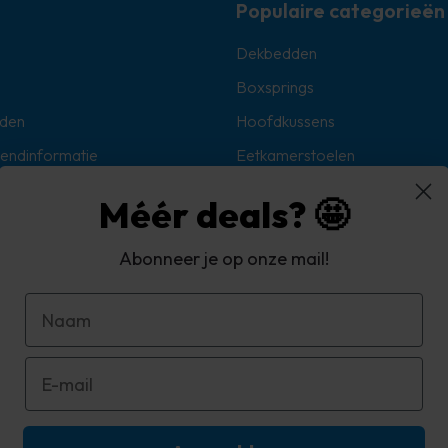
Populaire categorieën
Dekbedden
Boxsprings
den
Hoofdkussens
zendinformatie
Eetkamerstoelen
Sokken
Méér deals? 🤩
Hoekbanken
Abonneer je op onze mail!
oorwaarden
d