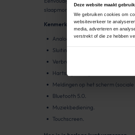
Eenvoudig en elegant ontwerp zodat je
Deze website maakt gebruik
slaapmonitoring om je rusturen bij te
We gebruiken cookies om cont
websiteverkeer te analyseren
Kenmerken
media, adverteren en analys
verstrekt of die ze hebben v
Analoog horloge.
Sluiting met gesp.
Verbrande calorieën.
Hartslagmeting.
Meldingen op het scherm (sociale
Bluetooth 5.0.
Muziekbediening.
Touchscreen.