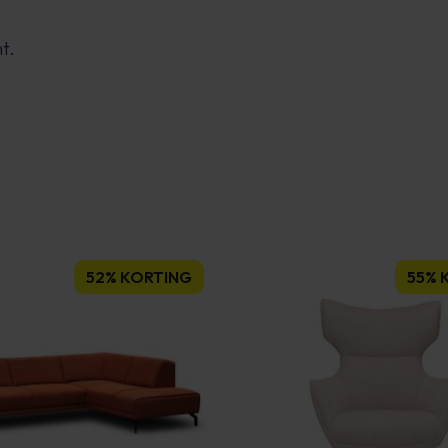
t.
52% KORTING
55% 