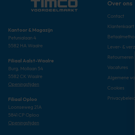
Over ons
Contact
Klantenkaart
Kantoor & Magazijn
Betaalmetho
Petunialaan 4
5582 HA Waalre
Lever- & ver
Retourneren
Filiaal Aalst-Waalre
Vacatures
Burg. Mollaan 54
5582 CK Waalre
Algemene v
Openingstijden
Cookies
Privacybelei
Filiaal Oploo
Loonseweg 21A
5841 CP Oploo
Openingstijden