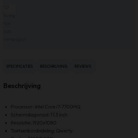
Voeg
toe
aan
verlanglijst
SPECIFICATIES
BESCHRIJVING
REVIEWS
Beschrijving
Processor: Intel Core i7-7700HQ
Schermdiagonaal: 17,3 inch
Resolutie: 1920x1080
Toetsenbordindeling: Qwerty