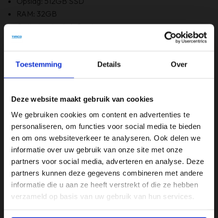
Opslag: 512GB SSD
RAM: 32GB
Optische staat: A Grade
Bevat Windows 11
6 maanden garantie!
Bevat GEEN originele doos
Toestemming
Details
Over
Deze website maakt gebruik van cookies
Specificaties
We gebruiken cookies om content en advertenties te
Beeldschermdiagonaal (inch)
personaliseren, om functies voor social media te bieden
17,3 inch
en om ons websiteverkeer te analyseren. Ook delen we
informatie over uw gebruik van onze site met onze
Merk
partners voor social media, adverteren en analyse. Deze
HP
partners kunnen deze gegevens combineren met andere
informatie die u aan ze heeft verstrekt of die ze hebben
Opslagruimte
verzameld op basis van uw gebruik van hun services.
512GB