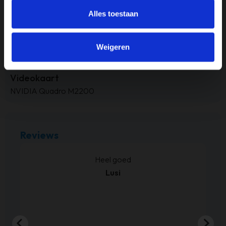
Processor
Alles toestaan
Intel i7
RAM-geheugen
Weigeren
32GB
Videokaart
NVIDIA Quadro M2200
Reviews
kt.
Heel goed
Lusi