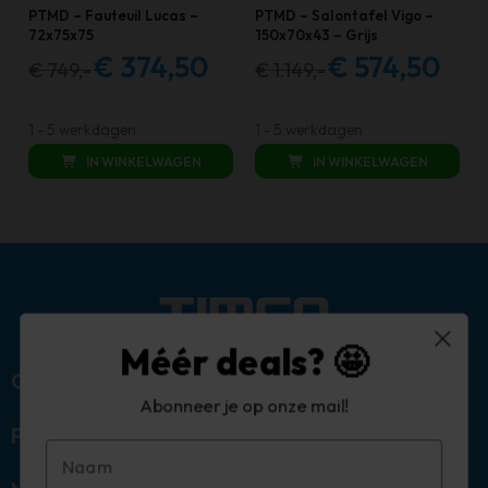
k
PTMD – Fauteuil Lucas –
PTMD – Salontafel Vigo –
g
72x75x75
150x70x43 – Grijs
€
374,50
€
574,50
€
749,-
€
1.149,-
Oorspronkelijke
Huidige
Oorspronkelijke
Huidige
prijs
prijs
prijs
prijs
d
was:
is:
was:
is:
1 - 5 werkdagen
1 - 5 werkdagen
p
€ 749,00.
€ 374,50.
€ 1.149,00.
€ 574,50
IN WINKELWAGEN
IN WINKELWAGEN
Méér deals? 🤩
Over ons
Abonneer je op onze mail!
Populaire categorieën