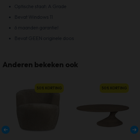
Optische staat: A Grade
Bevat Windows 11
6 maanden garantie!
Bevat GEEN originele doos
Anderen bekeken ook
D
50% KORTING
50% KORTING
p
h
m
v
D
o