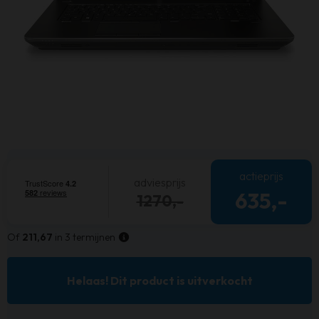
actieprijs
adviesprijs
635,-
1270,-
Of
211,67
in 3 termijnen
Helaas! Dit product is uitverkocht