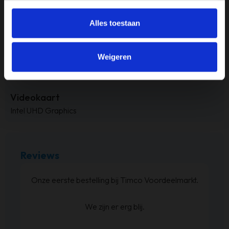
Intel i5
Alles toestaan
RAM-geheugen
8GB
Weigeren
Touchscreen
Nee
Videokaart
Intel UHD Graphics
Reviews
at
Onze eerste bestelling bij Timco Voordeelmarkt.
ijn
We zijn er erg blij.
en