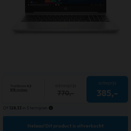
actieprijs
adviesprijs
385,-
770,-
Of
128,33
in 3 termijnen
Helaas! Dit product is uitverkocht