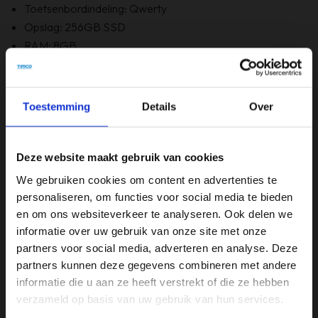
Toetsenbordindeling: Qwerty
Opslag: 256GB SSD
RAM: 8GB
Optische staat: B Grade -
Bevat Windows 11
6 maanden garantie!
Toestemming
Details
Over
Bevat GEEN originele doos
Deze website maakt gebruik van cookies
Specificaties
We gebruiken cookies om content en advertenties te
personaliseren, om functies voor social media te bieden
Merk
en om ons websiteverkeer te analyseren. Ook delen we
HP
informatie over uw gebruik van onze site met onze
partners voor social media, adverteren en analyse. Deze
Opslagruimte
partners kunnen deze gegevens combineren met andere
256GB
informatie die u aan ze heeft verstrekt of die ze hebben
verzameld op basis van uw gebruik van hun services.
Processor