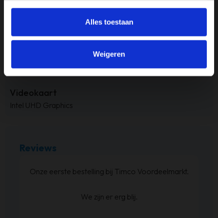
Intel i5
Alles toestaan
RAM-geheugen
8GB
Weigeren
Touchscreen
Nee
Videokaart
Intel UHD Graphics
Reviews
Bed besteld ,en zoals beloofd binnen de 
geleverd. Netjes op de hoogte gehouden
betreft levering.
En de boxspring is zoals we verwacht ha