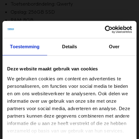
Toetsenbordindeling: Qwerty
Opslag: 256GB SSD
RAM: 8GB
Optische staat: A- Grade -
Bevat Windows 11
6 maanden garantie!
Toestemming
Details
Over
Bevat GEEN originele doos
Deze website maakt gebruik van cookies
Specificaties
We gebruiken cookies om content en advertenties te
personaliseren, om functies voor social media te bieden
Merk
en om ons websiteverkeer te analyseren. Ook delen we
HP
informatie over uw gebruik van onze site met onze
partners voor social media, adverteren en analyse. Deze
Opslagruimte
partners kunnen deze gegevens combineren met andere
256GB
informatie die u aan ze heeft verstrekt of die ze hebben
verzameld op basis van uw gebruik van hun services.
Processor