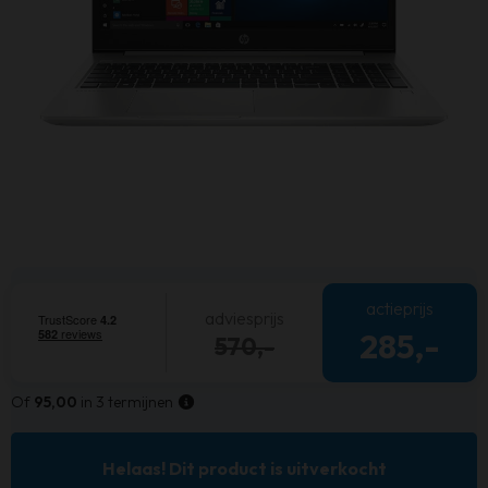
actieprijs
adviesprijs
285,-
570,-
Of
95,00
in 3 termijnen
Helaas! Dit product is uitverkocht