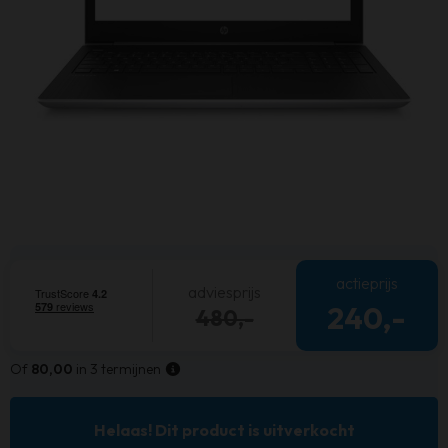
actieprijs
adviesprijs
240,-
480,-
Of
80,00
in 3 termijnen
Helaas! Dit product is uitverkocht