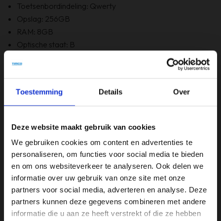
Toetsenbordindeling: Qwerty
Opslag: 256GB
RAM: 8GB
Optische staat: B
Bevat Windows 11: Ja
6 maanden garantie!
Bevat GEEN originele doos
Toestemming
Details
Over
Specificaties
Deze website maakt gebruik van cookies
Beeldschermdiagonaal (inch)
We gebruiken cookies om content en advertenties te
15,6 inch
personaliseren, om functies voor social media te bieden
en om ons websiteverkeer te analyseren. Ook delen we
Merk
informatie over uw gebruik van onze site met onze
HP
partners voor social media, adverteren en analyse. Deze
partners kunnen deze gegevens combineren met andere
Opslagruimte
informatie die u aan ze heeft verstrekt of die ze hebben