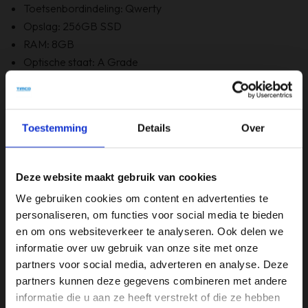
Toetsenbordindeling: Qwerty
Opslag: 256GB SSD
RAM: 8GB
Optische staat: A Grade
Bevat Windows 11
6 maanden garantie!
Bevat GEEN originele doos
Toestemming
Details
Over
Specificaties
Deze website maakt gebruik van cookies
Beeldschermdiagonaal (inch)
We gebruiken cookies om content en advertenties te
15,6 inch
personaliseren, om functies voor social media te bieden
en om ons websiteverkeer te analyseren. Ook delen we
Merk
informatie over uw gebruik van onze site met onze
HP
partners voor social media, adverteren en analyse. Deze
partners kunnen deze gegevens combineren met andere
Opslagruimte
informatie die u aan ze heeft verstrekt of die ze hebben