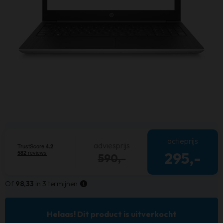
actieprijs
adviesprijs
295,-
590,-
Of
98,33
in 3 termijnen
Helaas! Dit product is uitverkocht