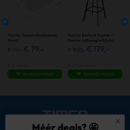
Haluta Topper Koudschuim
Haluta Barkruk Sophie –
(4cm)
Hunter (zithoogte 80cm)
€
79,-
€
179,-
€
132,-
€
300,-
Oorspronkelijke
Huidige
Oorspronkelijke
Huidige
prijs
prijs
prijs
prijs
was:
is:
was:
is:
1 - 3 weken
3 - 7 werkdagen
€ 132,00.
€ 79,00.
€ 300,00.
€ 179,00.
IN WINKELWAGEN
IN WINKELWAGEN
Méér deals? 🤩