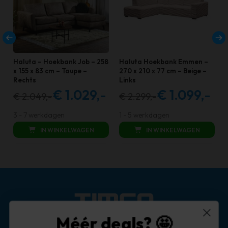
Haluta – Hoekbank Job – 258
Haluta Hoekbank Emmen –
x 155 x 83 cm – Taupe –
270 x 210 x 77 cm – Beige –
Rechts
Links
€
1.029,-
€
1.099,-
€
2.049,-
€
2.299,-
Oorspronkelijke
Huidige
Oorspronkelijke
Huidi
prijs
prijs
prijs
prijs
3 - 7 werkdagen
1 - 5 werkdagen
was:
is:
was:
is:
IN WINKELWAGEN
IN WINKELWAGEN
€ 2.049,00.
€ 1.029,00.
€ 2.299,00.
€ 1.099
Méér deals? 🤩