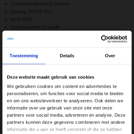
Toetsenbordindeling: Qwerty
Opslag: 256GB SSD
RAM: 8GB
Optische staat: B Grade
Bevat Windows 11
6 maanden garantie!
Bevat GEEN originele doos
Toestemming
Details
Over
Specificaties
Deze website maakt gebruik van cookies
Beeldschermdiagonaal (inch)
We gebruiken cookies om content en advertenties te
13,3 inch
personaliseren, om functies voor social media te bieden
en om ons websiteverkeer te analyseren. Ook delen we
Merk
informatie over uw gebruik van onze site met onze
HP
partners voor social media, adverteren en analyse. Deze
partners kunnen deze gegevens combineren met andere
Opslagruimte
informatie die u aan ze heeft verstrekt of die ze hebben