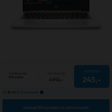
actieprijs
adviesprijs
245,-
490,-
Of
81,67
in 3 termijnen
Helaas! Dit product is uitverkocht