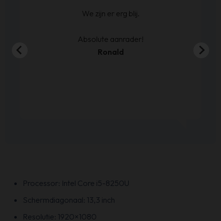
ijn
We zijn er erg blij.
en
00
Absolute aanrader!
Ronald
Processor: Intel Core i5-8250U
Schermdiagonaal: 13,3 inch
Resolutie: 1920×1080