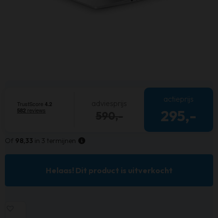
actieprijs
adviesprijs
295,-
590,-
Of
98,33
in 3 termijnen
Helaas! Dit product is uitverkocht