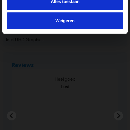
Alles toestaan
Touchscreen
Nee
Weigeren
Videokaart
Intel UHD Graphics
Reviews
kt.
Heel goed
Lusi