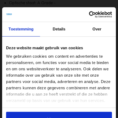
Optische staat: A Grade -
Bevat Windows 11
6 maanden garantie!
Bevat GEEN originele doos
Toestemming
Details
Over
Specificaties
Deze website maakt gebruik van cookies
Merk
We gebruiken cookies om content en advertenties te
HP
personaliseren, om functies voor social media te bieden
en om ons websiteverkeer te analyseren. Ook delen we
Opslagruimte
informatie over uw gebruik van onze site met onze
512GB
partners voor social media, adverteren en analyse. Deze
partners kunnen deze gegevens combineren met andere
Processor
informatie die u aan ze heeft verstrekt of die ze hebben
Intel i5
verzameld op basis van uw gebruik van hun services.
RAM-geheugen
8GB