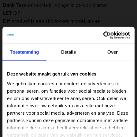
Bank Tess
een echte blikvanger in de woonkamer.
LET OP!
Dit product is een showroom model, als er
gebruikssporen zijn zie je dit op de foto's, als er geen
foto's zijn dan is dit product zo goed als nieuw en zonder
gebruikssporen.
Toestemming
Details
Over
Specificaties
Deze website maakt gebruik van cookies
Afmeting
We gebruiken cookies om content en advertenties te
B 290 x D 202 x H 85 cm
personaliseren, om functies voor social media te bieden
en om ons websiteverkeer te analyseren. Ook delen we
Armleuninghoogte
informatie over uw gebruik van onze site met onze
61 cm
partners voor social media, adverteren en analyse. Deze
partners kunnen deze gegevens combineren met andere
Kleur
informatie die u aan ze heeft verstrekt of die ze hebben
Beige
verzameld op basis van uw gebruik van hun services.