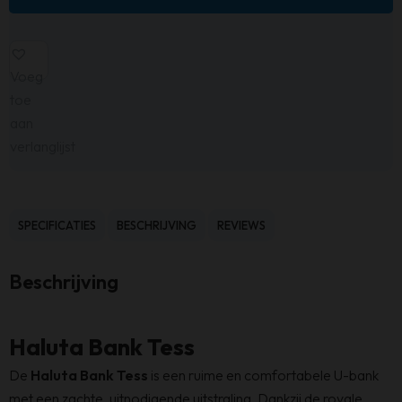
Voeg
toe
aan
verlanglijst
SPECIFICATIES
BESCHRIJVING
REVIEWS
Beschrijving
Haluta Bank Tess
De
Haluta Bank Tess
is een ruime en comfortabele U-bank
met een zachte, uitnodigende uitstraling. Dankzij de royale