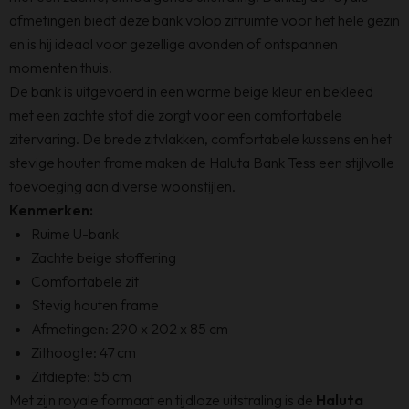
afmetingen biedt deze bank volop zitruimte voor het hele gezin
en is hij ideaal voor gezellige avonden of ontspannen
momenten thuis.
De bank is uitgevoerd in een warme beige kleur en bekleed
met een zachte stof die zorgt voor een comfortabele
zitervaring. De brede zitvlakken, comfortabele kussens en het
stevige houten frame maken de Haluta Bank Tess een stijlvolle
toevoeging aan diverse woonstijlen.
Kenmerken:
Ruime U-bank
Zachte beige stoffering
Comfortabele zit
Stevig houten frame
Afmetingen: 290 x 202 x 85 cm
Zithoogte: 47 cm
Zitdiepte: 55 cm
Met zijn royale formaat en tijdloze uitstraling is de
Haluta