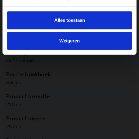
Materiaal
Melva 02
Alles toestaan
Merk
Haluta
Weigeren
Montage
Zelfmontage
Positie bankhoek
Rechts
Product breedte
290 cm
Product diepte
202 cm