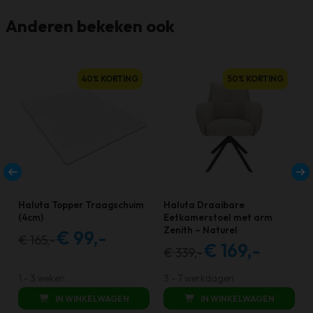
Anderen bekeken ook
40% KORTING
50% KORTING
Haluta Topper Traagschuim
Haluta Draaibare
(4cm)
Eetkamerstoel met arm
Zenith – Naturel
–
€
99,-
€
165,-
Oorspronkelijke
Huidige
€
169,-
€
339,-
Oorspronkelijke
Huidige
prijs
prijs
prijs
prijs
was:
is:
1 - 3 weken
3 - 7 werkdagen
was:
is:
€ 165,00.
€ 99,00.
IN WINKELWAGEN
IN WINKELWAGEN
€ 339,00.
€ 169,00.