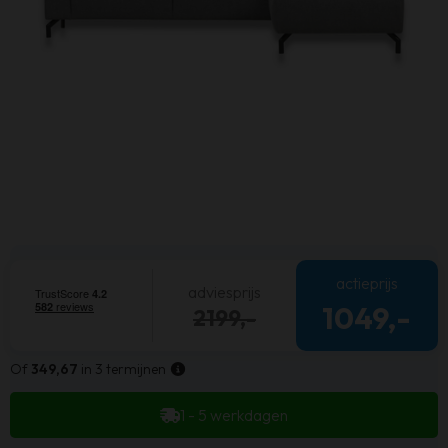
actieprijs
adviesprijs
1049,-
2199,-
Of
349,67
in 3 termijnen
1 - 5 werkdagen