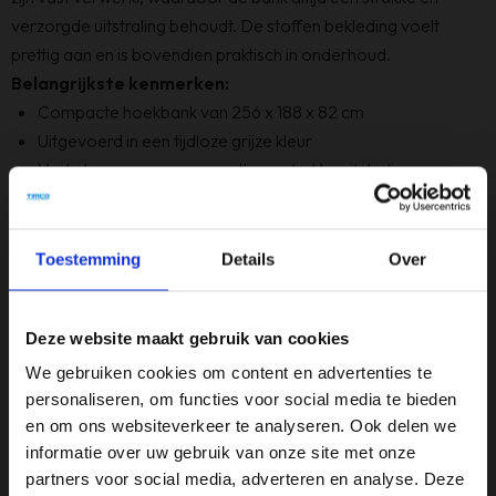
verzorgde uitstraling behoudt. De stoffen bekleding voelt
prettig aan en is bovendien praktisch in onderhoud.
Belangrijkste kenmerken:
Compacte hoekbank van 256 x 188 x 82 cm
Uitgevoerd in een tijdloze grijze kleur
Vaste kussens voor een nette en strakke uitstraling
Comfortabele zit dankzij Nosag binnenvering en polyether
vulling
Duurzame en onderhoudsvriendelijke stoffen bekleding
Toestemming
Details
Over
Stevig stalen frame voor langdurig gebruik
Moderne metalen poten voor een strakke afwerking
Deze website maakt gebruik van cookies
Rechterhoek opstelling, geschikt voor diverse
woonruimtes
We gebruiken cookies om content en advertenties te
Met de Haluta Hoekbank Zwolle haal je een comfortabele en
personaliseren, om functies voor social media te bieden
en om ons websiteverkeer te analyseren. Ook delen we
stijlvolle bank in huis die perfect aansluit bij jouw interieur.
informatie over uw gebruik van onze site met onze
partners voor social media, adverteren en analyse. Deze