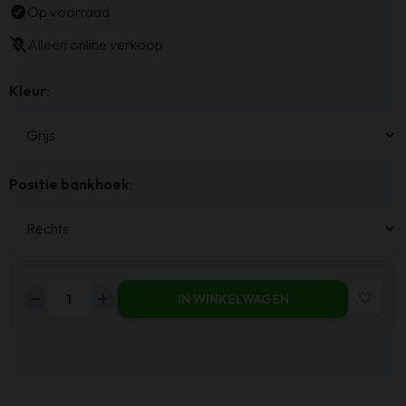
Op voorraad
Alleen online verkoop
Kleur
:
Positie bankhoek
:
IN WINKELWAGEN
Haluta
Hoekbank
Zwolle
-
256