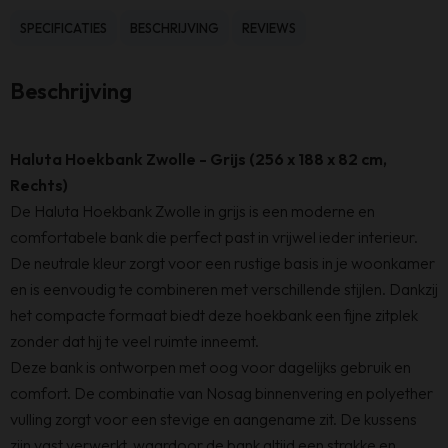
x
SPECIFICATIES
BESCHRIJVING
REVIEWS
188
x
Beschrijving
82
cm
-
Haluta Hoekbank Zwolle - Grijs (256 x 188 x 82 cm,
Grijs
Rechts)
-
De Haluta Hoekbank Zwolle in grijs is een moderne en
Rechts
comfortabele bank die perfect past in vrijwel ieder interieur.
aantal
De neutrale kleur zorgt voor een rustige basis in je woonkamer
en is eenvoudig te combineren met verschillende stijlen. Dankzij
het compacte formaat biedt deze hoekbank een fijne zitplek
zonder dat hij te veel ruimte inneemt.
Deze bank is ontworpen met oog voor dagelijks gebruik en
comfort. De combinatie van Nosag binnenvering en polyether
vulling zorgt voor een stevige en aangename zit. De kussens
zijn vast verwerkt, waardoor de bank altijd een strakke en