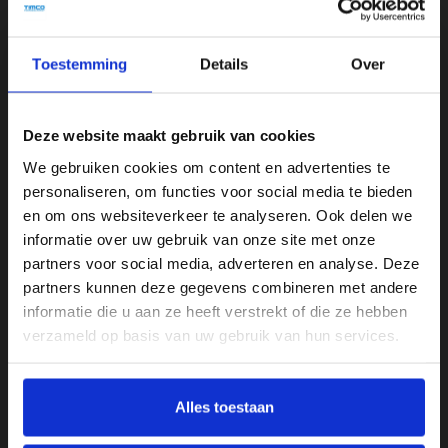
foto's zijn dan is dit product zo goed als nieuw en zonder
gebruikssporen.
Toestemming
Details
Over
Specificaties
Deze website maakt gebruik van cookies
Aantal zitplekken
We gebruiken cookies om content en advertenties te
3.5
personaliseren, om functies voor social media te bieden
en om ons websiteverkeer te analyseren. Ook delen we
Afmeting
informatie over uw gebruik van onze site met onze
B 250 cm x D 185 cm x H 71 cm
partners voor social media, adverteren en analyse. Deze
Armleuninghoogte
partners kunnen deze gegevens combineren met andere
informatie die u aan ze heeft verstrekt of die ze hebben
56 cm
verzameld op basis van uw gebruik van hun services.
Gewicht
100 kg
Alles toestaan
Kleur