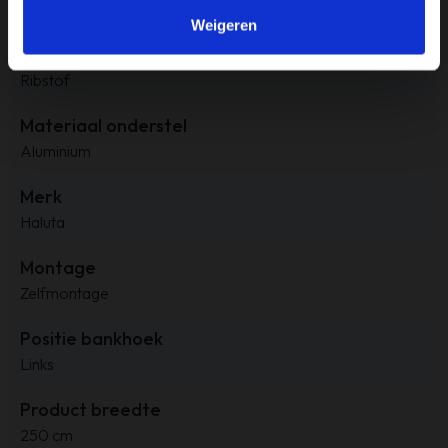
Turquoise
Weigeren
Materiaal
Ribstof
Materiaal onderstel
Aluminium
Merk
Haluta
Montage
Zelfmontage
Positie bankhoek
Links
Product breedte
250 cm