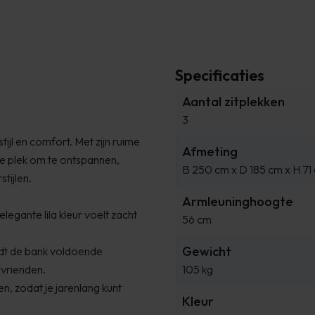
Specificaties
Aantal zitplekken
3
tijl en comfort. Met zijn ruime
Afmeting
e plek om te ontspannen,
B 250 cm x D 185 cm x H 71
tijlen.
Armleuninghoogte
egante lila kleur voelt zacht
56 cm
Gewicht
dt de bank voldoende
 vrienden.
105 kg
n, zodat je jarenlang kunt
Kleur