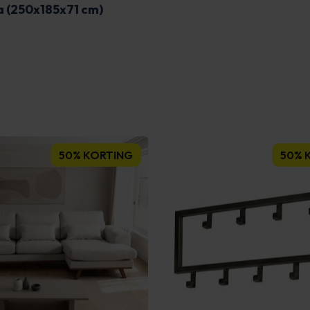
a (250x185x71 cm)
50% KORTING
50% 