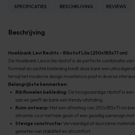
SPECIFICATIES
BESCHRIJVING
REVIEWS
Beschrijving
Hoekbank Levi Rechts - Ribstof Lila (250x185x71 cm)
De Hoekbank Levi in lila ribstof is de perfecte combinatie van s
formaat en zachte bekleding biedt deze bank een uitnodigend
terwijl het moderne design moeiteloos past in diverse interieurs
Belangrijkste kenmerken:
Ribfluwelen bekleding:
De hoogwaardige ribstof in een el
aan en geeft de bank een trendy uitstraling.
Ruim ontwerp:
Met een afmeting van 250x185x71 cm bie
zitruimte voor het hele gezin of een gezellig samenzijn met
Stevige constructie:
Vervaardigd uit duurzame materiale
genieten van stabiliteit en zitcomfort.