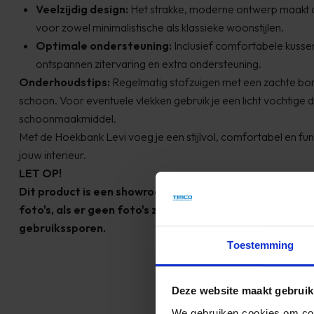
Veelzijdig design:
Het strakke, moderne ontwerp maakt 
voor zowel minimalistische als klassieke woonstijlen.
Optimale ondersteuning:
Inclusief comfortabele kusse
ontspannen zitervaring en extra ondersteuning.
Onderhoudstips:
Regelmatig stofzuigen met een zachte borst
schoon. Voor eventuele vlekken gebruik je een licht vochtige 
schoonmaakmiddel.
Met de Hoekbank Levi voeg je een stijlvol, comfortabel en fu
jouw interieur.
LET OP!
Dit product is een showroom model, als er gebruikssporen
foto's, als er geen foto's zijn dan is dit product zo goed
gebruikssporen.
Toestemming
Deze website maakt gebruik
We gebruiken cookies om cont