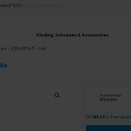
d vanaf €50
(excl. meubeloutlet)
Kleding, Schoenen & Accessoires
evi – 250x185x71 – Lila
ila
Of
189,67
in 3 termijnen