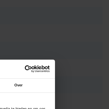
Over
 media te bieden en om ons