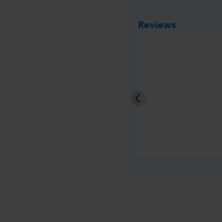
Reviews
bij Timco Voordeelmarkt.
 erg blij.
aanrader!
ald