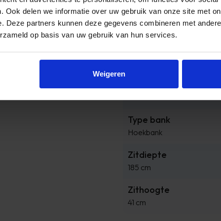
. Ook delen we informatie over uw gebruik van onze site met on
Product diepte
e. Deze partners kunnen deze gegevens combineren met andere i
185 cm
erzameld op basis van uw gebruik van hun services.
Product hoogte
71 cm
Weigeren
Stijl
Modern
Type bank
Hoekbank
Zitdiepte
185 cm
Zithoogte
41 cm