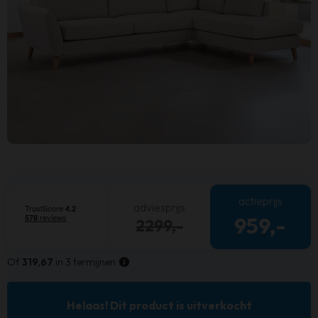
actieprijs
adviesprijs
959,-
2299,-
Of
319,67
in 3 termijnen
Helaas! Dit product is uitverkocht