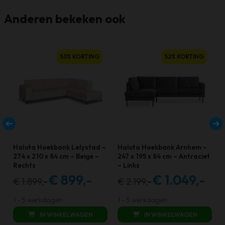
Anderen bekeken ook
53% KORTING
52% KORTING
Haluta Hoekbank Lelystad –
Haluta Hoekbank Arnhem –
274 x 210 x 84 cm – Beige –
247 x 195 x 84 cm – Antraciet
Rechts
– Links
€
899,-
€
1.049,-
€
1.899,-
€
2.199,-
Oorspronkelijke
Huidige
Oorspronkelijke
Huidig
prijs
prijs
prijs
prijs
1 - 5 werkdagen
1 - 5 werkdagen
was:
is:
was:
is:
IN WINKELWAGEN
IN WINKELWAGEN
€ 1.899,00.
€ 899,00.
€ 2.199,00.
€ 1.049,