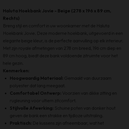
Haluta Hoekbank Jovie - Beige (278 x 196 x 89 cm,
Rechts)
Breng stijl en comfort in uw woonkamer met de Haluta
Hoekbank Jovie. Deze moderne hoekbank, uitgevoerd in een
elegante beige kleur, is de perfecte aanvulling op elk interieur.
Met zijn royale afmetingen van 278 cm breed, 196 cm diep en
89 cm hoog, biedt deze bank voldoende zitruimte voor het
hele gezin.
Kenmerken:
Hoogwaardig Materiaal:
Gemaakt van duurzaam
polyester dat lang meegaat.
Comfortabel Ontwerp:
Voorzien van dikke zitting en
rugleuning voor ultiem zitcomfort.
Stijlvolle Afwerking:
Schuine poten van donker hout
geven de bank een strakke en tijdloze uitstraling.
Praktisch:
De kussens zijn afneembaar, wat het