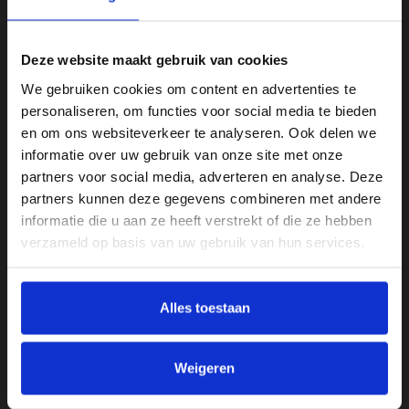
Apps vereist?
Nee
Deze website maakt gebruik van cookies
Bediening verlichting
We gebruiken cookies om content en advertenties te
Wandschakelaar
personaliseren, om functies voor social media te bieden
en om ons websiteverkeer te analyseren. Ook delen we
Fitting
informatie over uw gebruik van onze site met onze
E27
partners voor social media, adverteren en analyse. Deze
partners kunnen deze gegevens combineren met andere
Inclusief lichtbron?
informatie die u aan ze heeft verstrekt of die ze hebben
Nee
verzameld op basis van uw gebruik van hun services.
IP-waarde
IP20
Alles toestaan
Kleur
Zwart
Weigeren
Materiaal