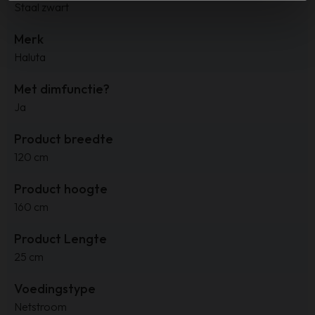
Staal zwart
Merk
Haluta
Met dimfunctie?
Ja
Product breedte
120 cm
Product hoogte
160 cm
Product Lengte
25 cm
Voedingstype
Netstroom