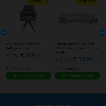
39% KORTING
52% KORTING
Haluta Eetkamerstoel
Haluta Hoekbank Emmen –
Bettoga – Bruin
270 x 210 x 77 cm – Crème –
Rechts
€
169,-
€
279,-
Oorspronkelijke
Huidige
€
1.099,-
€
2.299,-
Oorspronkelijke
Huidi
prijs
prijs
prijs
prijs
was:
is:
3 - 7 werkdagen
1 - 5 werkdagen
was:
is:
€ 279,00.
€ 169,00.
IN WINKELWAGEN
IN WINKELWAGEN
€ 2.299,00.
€ 1.099