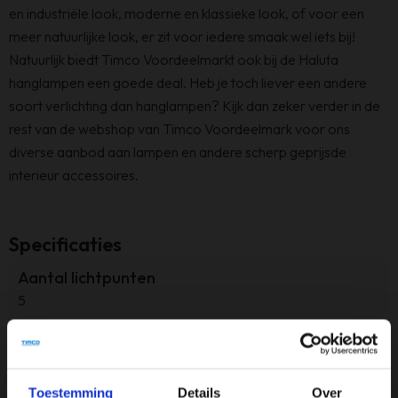
en industriële look, moderne en klassieke look, of voor een
meer natuurlijke look, er zit voor iedere smaak wel iets bij!
Natuurlijk biedt Timco Voordeelmarkt ook bij de Haluta
hanglampen een goede deal. Heb je toch liever een andere
soort verlichting dan hanglampen? Kijk dan zeker verder in de
rest van de webshop van Timco Voordeelmark voor ons
diverse aanbod aan lampen en andere scherp geprijsde
interieur accessoires.
Specificaties
Aantal lichtpunten
5
Afmeting
B120xD25XH160 cm
Toestemming
Details
Over