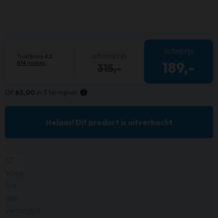
actieprijs
adviesprijs
189,-
315,-
Of
63,00
in 3 termijnen
Helaas! Dit product is uitverkocht
Voeg
toe
aan
verlanglijst