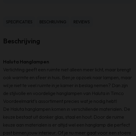
SPECIFICATIES
BESCHRIJVING
REVIEWS
Beschrijving
Haluta Hanglampen
Verlichting geeft een ruimte n
iet alleen meer licht, maar brengt
ook warmte en sfeer in huis. Ben je opzoek naar lampen, maar
wil je niet te veel ruimte in je kamer in beslag nemen? Dan zijn
de stijlvolle en
voordelige
hanglampen van Haluta in Timco
Voordeelmarkt’s assortiment precies wat je nodig hebt!
De Haluta hanglampen komen in verschillende materialen. De
keuze bestaat uit donker glas, staal en hout. Door de ruime
keuze aan materialen is er altijd wel een hanglamp die perfect
past binnen jouw interieur. Of je nu meer gaat voor een stoere