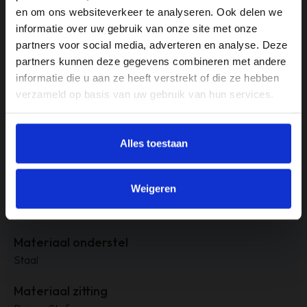
en om ons websiteverkeer te analyseren. Ook delen we
B60 x D68 x H70 cm
informatie over uw gebruik van onze site met onze
partners voor social media, adverteren en analyse. Deze
Armleuninghoogte
partners kunnen deze gegevens combineren met andere
N.V.T.
informatie die u aan ze heeft verstrekt of die ze hebben
verzameld op basis van uw gebruik van hun services.
Gewicht
9,4 kg
Kleur
Alles toestaan
Groen
Weigeren
Materiaal
Riviera Stof
Materiaal onderstel
Staal
Materiaal zitting