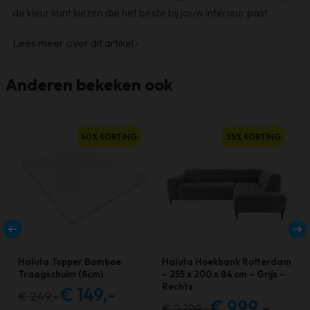
de kleur kunt kiezen die het beste bij jouw interieur past.
Lees meer over dit artikel
›
Anderen bekeken ook
40% KORTING
55% KORTING
Haluta Topper Bamboe
Haluta Hoekbank Rotterdam
Traagschuim (8cm)
– 255 x 200 x 84 cm – Grijs –
Rechts
€
149,-
€
249,-
Oorspronkelijke
Huidige
€
999,-
€
2.199,-
Oorspronkelijke
Huidige