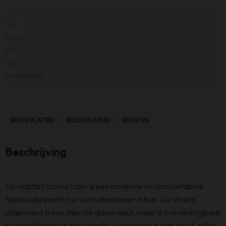
Voeg
toe
aan
verlanglijst
SPECIFICATIES
BESCHRIJVING
REVIEWS
Beschrijving
De Haluta Fauteuil Liam is een moderne en comfortabele
fauteuil die perfect is voor elke kamer in huis. De stoel is
uitgevoerd in een stijlvolle groen kleur, maar is ook verkrijgbaar
in verschillende andere kleuren, waaronder zwart, rood, petrol,