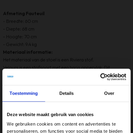
Afmeting Fauteuil
- Breedte: 60 cm
- Diepte: 68 cm
- Hoogte: 70 cm
- Gewicht: 9.4 kg
Materiaal informatie:
Het materiaal van de stoel is een Riviera stof.
Velours is een stofsoort met een harig oppervlak. Dit
oppervlak kan op verschillende manieren verkregen worden,
bijvoorbeeld door het ruwen van de stof of het lossnijden of
losmaken van de poollussen. Velours met een pool is een soort
Toestemming
Details
Over
fluweel.
Deze website maakt gebruik van cookies
Specificaties
We gebruiken cookies om content en advertenties te
personaliseren, om functies voor social media te bieden
Afmeting