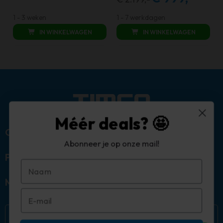
prijs
prijs
prijs
prijs
was:
is:
1 - 3 weken
1 - 7 werkdagen
was:
is:
€ 249,00.
€ 149,00.
IN WINKELWAGEN
IN WINKELWAGEN
€ 2.199,00.
€ 999,00.
Méér deals? 🤩
Over ons
Abonneer je op onze mail!
Populaire categorieën
Mijn account