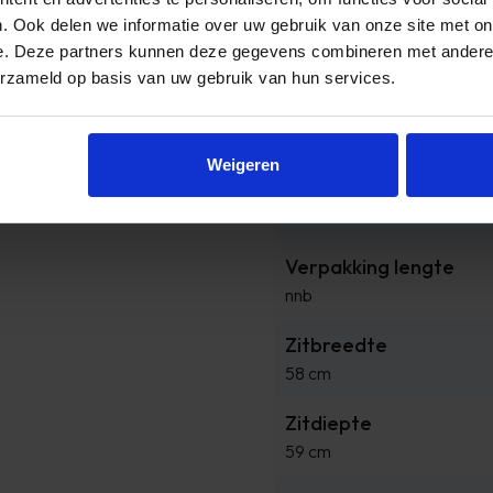
. Ook delen we informatie over uw gebruik van onze site met on
Product hoogte
e. Deze partners kunnen deze gegevens combineren met andere i
102 cm
erzameld op basis van uw gebruik van hun services.
Verpakking breedte
nnb
Weigeren
Verpakking hoogte
nnb
Verpakking lengte
nnb
Zitbreedte
58 cm
Zitdiepte
59 cm