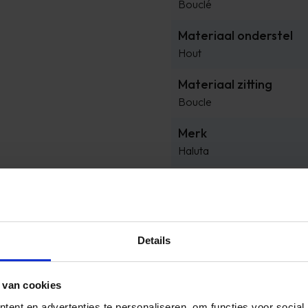
Bouclé
Materiaal onderstel
Hout
Materiaal zitting
Boucle
Merk
Haluta
Montage
Zelfmontage
Product breedte
Details
79 cm
Product diepte
 van cookies
101 cm
ent en advertenties te personaliseren, om functies voor social