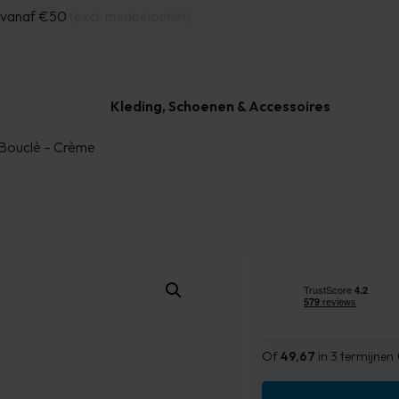
d vanaf €50
(excl. meubeloutlet)
Kleding, Schoenen & Accessoires
– Bouclè – Crème
Of
49,67
in 3 termijnen