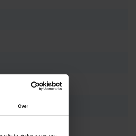
Over
 media te bieden en om ons