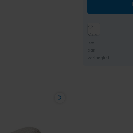
Voeg
toe
aan
verlanglijst