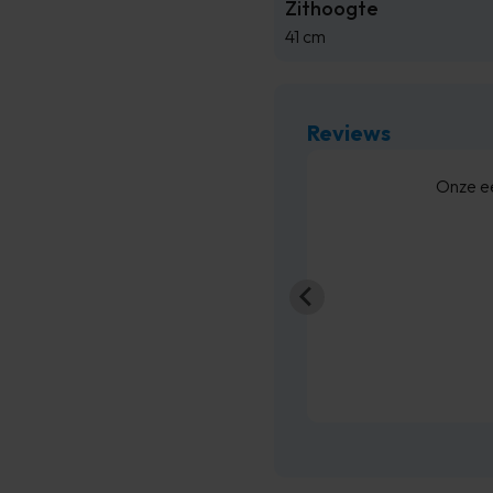
Zithoogte
41 cm
Reviews
ammer dat de communicatie een beetje
Onze ee
sen 7:30 uur en 10 uur geleverd worden,
 telefonisch aangegeven tussen 13:00
iveren, dit ...
rgio