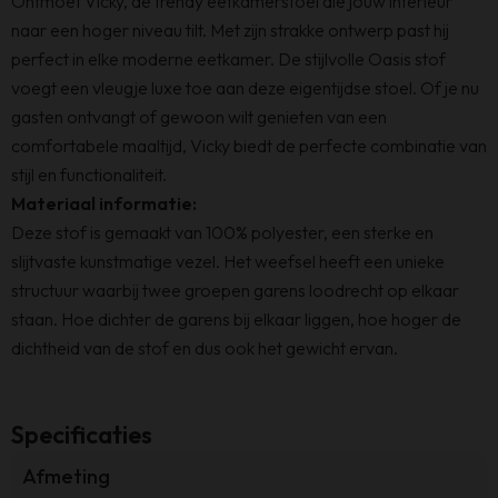
Ontmoet Vicky, de trendy eetkamerstoel die jouw interieur
naar een hoger niveau tilt. Met zijn strakke ontwerp past hij
perfect in elke moderne eetkamer. De stijlvolle Oasis stof
voegt een vleugje luxe toe aan deze eigentijdse stoel. Of je nu
gasten ontvangt of gewoon wilt genieten van een
comfortabele maaltijd, Vicky biedt de perfecte combinatie van
stijl en functionaliteit.
Materiaal informatie:
Deze stof is gemaakt van 100% polyester, een sterke en
slijtvaste kunstmatige vezel. Het weefsel heeft een unieke
structuur waarbij twee groepen garens loodrecht op elkaar
staan. Hoe dichter de garens bij elkaar liggen, hoe hoger de
dichtheid van de stof en dus ook het gewicht ervan.
Specificaties
Afmeting