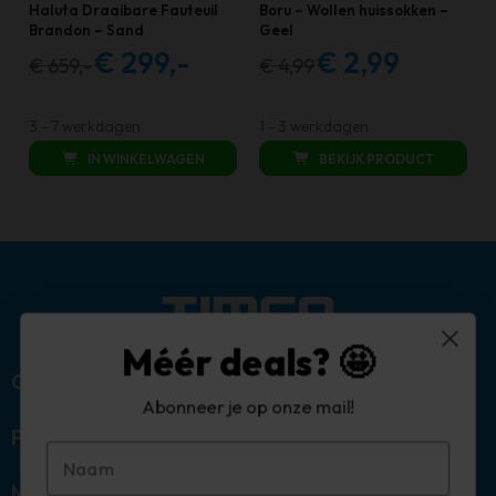
Haluta Draaibare Fauteuil
Boru – Wollen huissokken –
gekozen
Brandon – Sand
Geel
€
299,-
€
2,99
worden
€
659,-
€
4,99
Oorspronkelijke
Huidige
Oorspronkelijke
Huidige
op
prijs
prijs
prijs
prijs
de
was:
is:
was:
is:
3 - 7 werkdagen
1 - 3 werkdagen
productpagina
€ 659,00.
€ 299,00.
€ 4,99.
€ 2,99.
IN WINKELWAGEN
BEKIJK PRODUCT
Méér deals? 🤩
Over ons
Abonneer je op onze mail!
Populaire categorieën
Mijn account