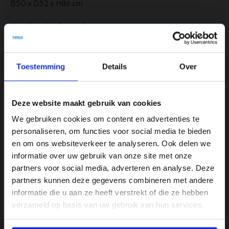
B50 x D52 x H86 cm
Armleuninghoogte
N.V.T.
Gewicht
Toestemming
Details
Over
7,25 kg
Inclusief armleuning?
Deze website maakt gebruik van cookies
N (nee)
We gebruiken cookies om content en advertenties te
personaliseren, om functies voor social media te bieden
Kleur
en om ons websiteverkeer te analyseren. Ook delen we
Wit
informatie over uw gebruik van onze site met onze
partners voor social media, adverteren en analyse. Deze
Materiaal
partners kunnen deze gegevens combineren met andere
Oasis Stof
informatie die u aan ze heeft verstrekt of die ze hebben
verzameld op basis van uw gebruik van hun services.
Materiaal onderstel
Staal