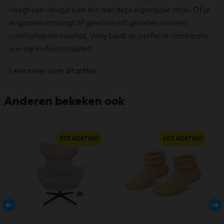
voegt een vleugje luxe toe aan deze eigentijdse stoel. Of je
nu gasten ontvangt of gewoon wilt genieten van een
comfortabele maaltijd, Vicky biedt de perfecte combinatie
van stijl en functionaliteit.
Lees meer over dit artikel
›
Anderen bekeken ook
Dit
55% KORTING
40% KORTING
product
heeft
meerdere
variaties.
Deze
optie
kan