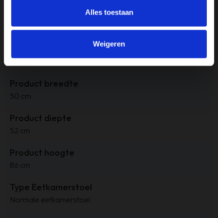
Alles toestaan
Merk
Haluta
Weigeren
Montage
Alleen poten monteren
Product breedte
50 cm
Product diepte
52 cm
Product hoogte
86 cm
Type Eetkamerstoel
Normale eetkamerstoel