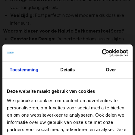
voor langdurig gebruik.
Veelzijdig:
Past perfect in zowel moderne als klassieke
interieurs.
Waarom kiezen voor de Haluta Eetkamerstoel Sara?
Comfort en Design:
De perfecte balans tussen stijl en
zitgemak.
Kleurrijke Warmte:
De Rhythm Bruine kleur voegt een
warme, natuurlijke sfeer toe aan uw eetruimte.
Onderhoudsvriendelijk:
De polyester bekleding is
Toestemming
Details
Over
eenvoudig schoon te houden.
Maak van elke maaltijd een stijlvolle gelegenheid met de Haluta
Deze website maakt gebruik van cookies
Eetkamerstoel Sara. Bestel nu en geef uw eetkamer een
We gebruiken cookies om content en advertenties te
verfijnde upgrade!
personaliseren, om functies voor social media te bieden
en om ons websiteverkeer te analyseren. Ook delen we
informatie over uw gebruik van onze site met onze
Specificaties
partners voor social media, adverteren en analyse. Deze