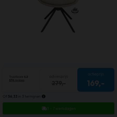
actieprijs
adviesprijs
169,-
279,-
Of
56,33
in 3 termijnen
3 - 7 werkdagen