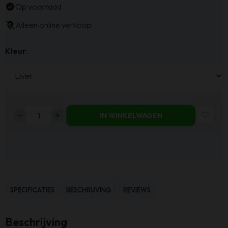
Op voorraad
Alleen online verkoop
Kleur
:
IN WINKELWAGEN
Haluta
Eetkamerstoel
Sara
-
Rhythm
-
SPECIFICATIES
BESCHRIJVING
REVIEWS
Liver
aantal
Beschrijving