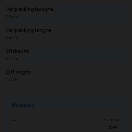
Verpakking hoogte
53 cm
Verpakking lengte
64 cm
Zitdiepte
44 cm
Zithoogte
50 cm
Reviews
Bed besteld ,en zoals beloofd binnen de weken
geleverd. Netjes op de hoogte gehouden wat