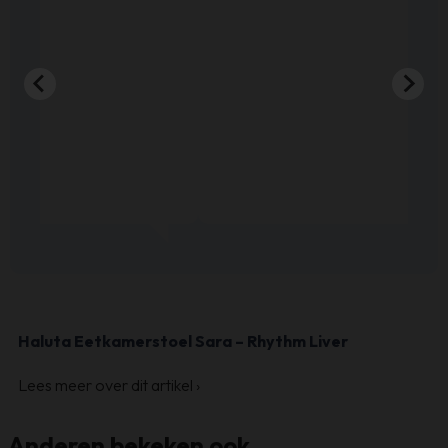
betreft levering.
En de boxspring is zoals we verwacht hadden.
Sven de Haze
…
…
Haluta Eetkamerstoel Sara – Rhythm Liver
Lees meer over dit artikel
›
Anderen bekeken ook