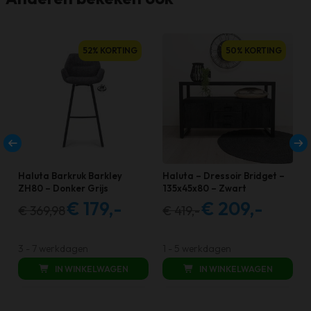
52% KORTING
50% KORTING
Haluta Barkruk Barkley
Haluta – Dressoir Bridget –
ZH80 – Donker Grijs
135x45x80 – Zwart
€
179,-
€
209,-
€
369,98
€
419,-
Oorspronkelijke
Huidige
Oorspronkelijke
Huidige
prijs
prijs
prijs
prijs
was:
is:
was:
is:
3 - 7 werkdagen
1 - 5 werkdagen
€ 369,98.
€ 179,00.
€ 419,00.
€ 209,00.
IN WINKELWAGEN
IN WINKELWAGEN