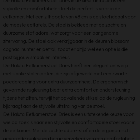
De Haluta Eetkamerstoel Dries in de kleur antraciet is een
stijlvolle en comfortabele stoel die perfect is voor in de
eetkamer. Met een zithoogte van 48 cm is de stoel ideaal voor
de meeste eettafels. De stoel is bekleed met de zachte en
duurzame stof adore, wat zorgt voor een aangename
zitervaring. De stoel ook verkrijgbaar in de kleuren blossom,
cognac, hunter en petrol, zodat er altijd wel een optie is die
past bij jouw smaak en interieur.
De Haluta Eetkamerstoel Dries heeft een elegant ontwerp
met slanke stalen poten, die zijn afgewerkt met een zwarte
poedercoating voor extra duurzaamheid. De ergonomisch
gevormde rugleuning biedt extra comfort en ondersteuning
tijdens het zitten, terwijl het opvallende stiksel op de rugleuning
bijdraagt aan de stijlvolle uitstraling van de stoel.
De Haluta Eetkamerstoel Dries is een uitstekende keuze voor
wie op zoek is naar een stijlvolle en comfortabele stoel voor in
de eetkamer. Met de zachte adore-stof en de ergonomisch
gevormde rugleuning ben je verzekerd van een comfortabele