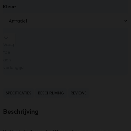
Kleur
:
Voeg
toe
aan
verlanglijst
SPECIFICATIES
BESCHRIJVING
REVIEWS
Beschrijving