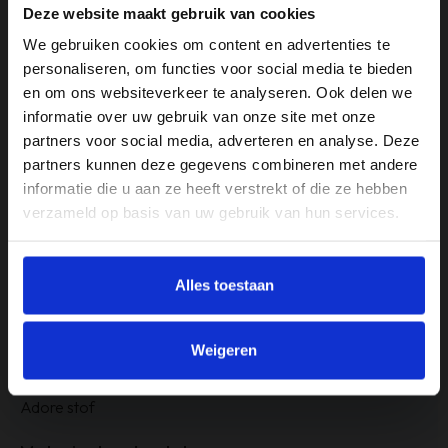
Deze website maakt gebruik van cookies
Afmeting
We gebruiken cookies om content en advertenties te
B50 x D55 H88 cm
personaliseren, om functies voor social media te bieden
en om ons websiteverkeer te analyseren. Ook delen we
Armleuninghoogte
informatie over uw gebruik van onze site met onze
N.V.T.
partners voor social media, adverteren en analyse. Deze
partners kunnen deze gegevens combineren met andere
Gewicht
informatie die u aan ze heeft verstrekt of die ze hebben
6,9 kg
verzameld op basis van uw gebruik van hun services.
Inclusief armleuning?
N (nee)
Alles toestaan
Kleur
Antraciet
Weigeren
Materiaal
Adore stof