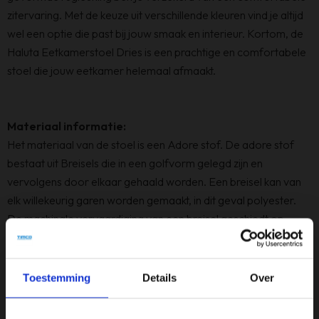
zitervaring. Met de keuze uit verschillende kleuren vind je altijd
wel een optie die past bij jouw smaak en interieur. Kortom, de
Haluta Eetkamerstoel Dries is een prachtige en comfortabele
stoel die jouw eetkamer helemaal afmaakt.
Materiaal informatie:
Het materiaal van de stoel is een Adore stof. De adore stof
bestaat uit Breisels die in een golfvorm gelegd zijn en
vervolgens door elkaar gehaald worden. Een breisel kan van
elk willekeurig garen worden gemaakt, in dit geval polyester.
De machinale vervaardiging van een breisel geschiedt op
breimachines. Op een breisel zit meer rek en is elastischer dan
een weefsel dankzij de breisteek die wordt gebruikt
Toestemming
Details
Over
Specificaties