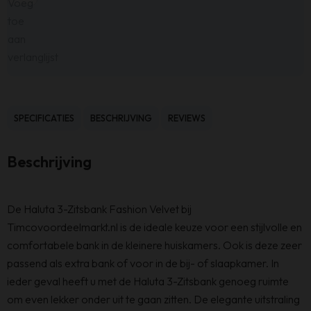
Voeg
toe
aan
verlanglijst
SPECIFICATIES
BESCHRIJVING
REVIEWS
Beschrijving
De Haluta 3-Zitsbank Fashion Velvet bij
Timcovoordeelmarkt.nl is de ideale keuze voor een stijlvolle en
comfortabele bank in de kleinere huiskamers. Ook is deze zeer
passend als extra bank of voor in de bij- of slaapkamer. In
ieder geval heeft u met de Haluta 3-Zitsbank genoeg ruimte
om even lekker onder uit te gaan zitten. De elegante uitstraling