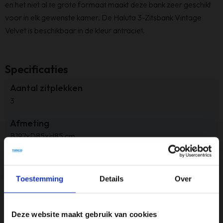
en het niet al te grote formaat maakt deze bank zeer geschikt
voor in elk gewenste kamer. De Haluta 3-Zitsbank Vintage
Velvet is beschikbaar in de kleur antraciet.
Specificaties
Aantal zitplekken
3
Afmeting
B197xD85xH85 cm
Armleuninghoogte
72 cm
Toestemming
Details
Over
Kleur
Antraciet
Deze website maakt gebruik van cookies