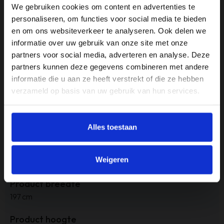
Materiaal
We gebruiken cookies om content en advertenties te
Fashion Velvet
personaliseren, om functies voor social media te bieden
en om ons websiteverkeer te analyseren. Ook delen we
Materiaal onderstel
informatie over uw gebruik van onze site met onze
Staal
partners voor social media, adverteren en analyse. Deze
partners kunnen deze gegevens combineren met andere
Merk
informatie die u aan ze heeft verstrekt of die ze hebben
Haluta
verzameld op basis van uw gebruik van hun services.
Naduvi prijs
759
Alles toestaan
Positie bankhoek
Weigeren
Geen hoek
Product breedte
197 cm
Product hoogte