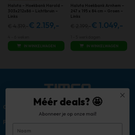
Haluta – Hoekbank Harold –
Haluta Hoekbank Arnhem –
303x212x86 – Lichtbruin –
247 x 195 x 84 cm – Groen –
Links
Links
€
2.159,-
€
1.049,-
€
4.319,-
€
2.199,-
Oorspronkelijke
Huidige
Oorspronkelijke
Huidig
prijs
prijs
prijs
prijs
4 - 6 weken
1 - 5 werkdagen
was:
is:
was:
is:
IN WINKELWAGEN
IN WINKELWAGEN
€ 4.319,00.
€ 2.159,00.
€ 2.199,00.
€ 1.049,
Méér deals? 🤩
Over ons
Abonneer je op onze mail!
Populaire categorieën