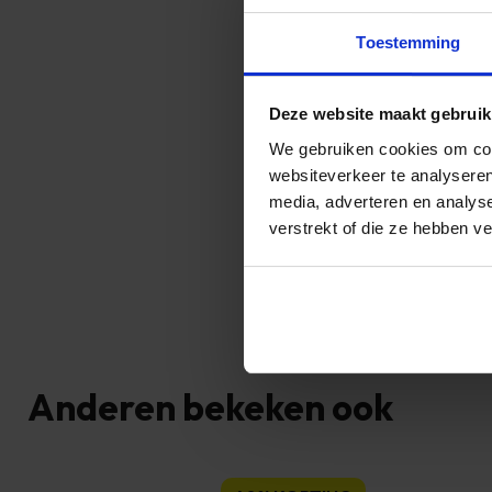
0 uur geleverd worden,
gegeven tussen 13:00
We zijn er
Toestemming
Absolute 
Deze website maakt gebruik
Ron
We gebruiken cookies om cont
websiteverkeer te analyseren
media, adverteren en analys
verstrekt of die ze hebben v
Anderen bekeken ook
Dit