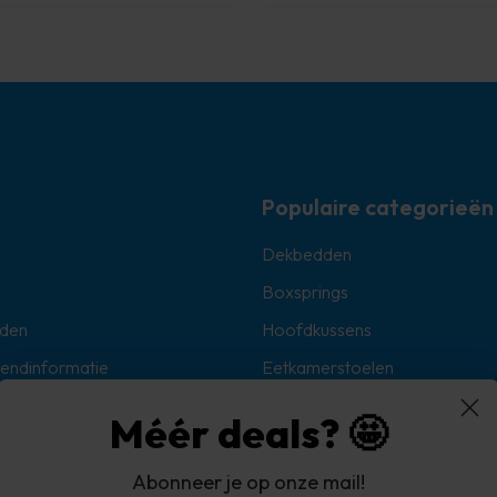
Populaire categorieën
Dekbedden
Boxsprings
den
Hoofdkussens
zendinformatie
Eetkamerstoelen
Sokken
Méér deals? 🤩
Hoekbanken
Abonneer je op onze mail!
oorwaarden