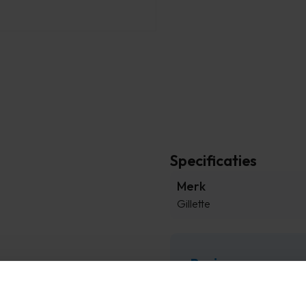
Specificaties
Merk
Gillette
Reviews
bij Timco Voordeelmarkt.