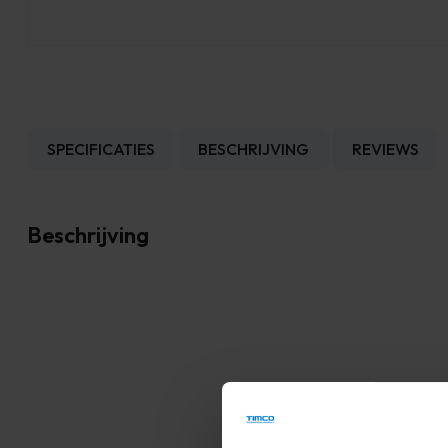
SPECIFICATIES
BESCHRIJVING
REVIEWS
Beschrijving
mmunicatie een beetje
Onze eerste bestelling 