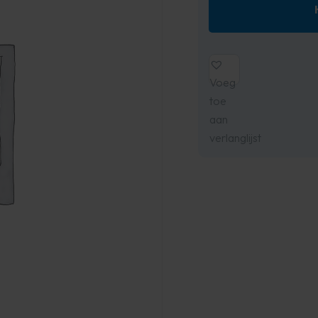
Voeg
toe
aan
verlanglijst