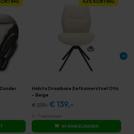
KORTING
42% KORTING
 Zonder
Haluta Draaibare Eetkamerstoel Otis
Ha
– Beige
28
€
139,-
Oorspronkelijke
Huidige
€
239,-
€
2
prijs
prijs
3 - 7 werkdagen
2 -
was:
is:
CT
IN WINKELWAGEN
€ 239,00.
€ 139,00.