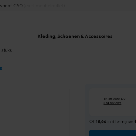
d vanaf €50
(excl. meubeloutlet)
Kleding, Schoenen & Accessoires
 stuks
s
Of
18,66
in 3 termijnen