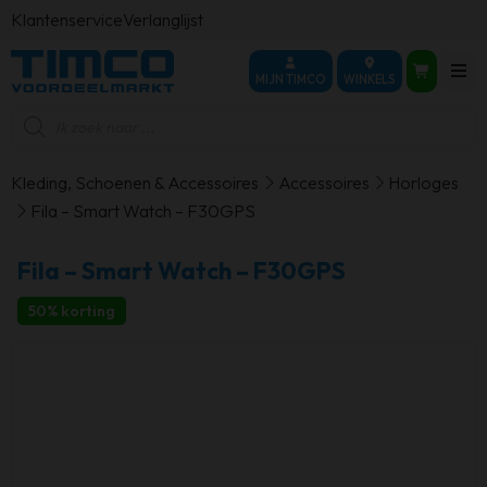
Klantenservice
Verlanglijst
MIJN TIMCO
WINKELS
Producten
zoeken
Kleding, Schoenen & Accessoires
Accessoires
Horloges
Fila – Smart Watch – F30GPS
Fila – Smart Watch – F30GPS
50% korting