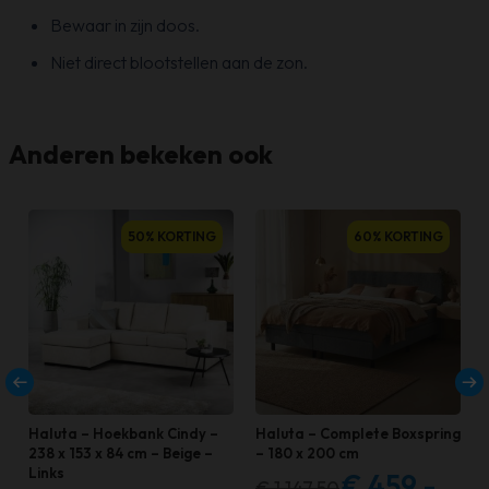
Bewaar in zijn doos.
Niet direct blootstellen aan de zon.
Anderen bekeken ook
50% KORTING
60% KORTING
Haluta – Hoekbank Cindy –
Haluta – Complete Boxspring
238 x 153 x 84 cm – Beige –
– 180 x 200 cm
Links
€
459,-
€
1.147,50
Oorspronkelijke
Huidige