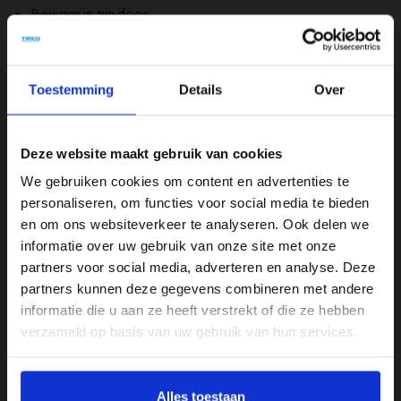
Bewaar in zijn doos.
Niet direct blootstellen aan de zon.
Toestemming
Details
Over
Specificaties
Kleur
Deze website maakt gebruik van cookies
Zwart
We gebruiken cookies om content en advertenties te
Merk
personaliseren, om functies voor social media te bieden
en om ons websiteverkeer te analyseren. Ook delen we
Fila
informatie over uw gebruik van onze site met onze
partners voor social media, adverteren en analyse. Deze
partners kunnen deze gegevens combineren met andere
Reviews
informatie die u aan ze heeft verstrekt of die ze hebben
verzameld op basis van uw gebruik van hun services.
kt.
Heel goed
Lusi
Alles toestaan