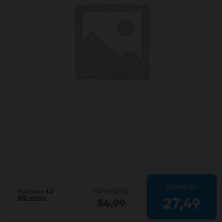
actieprijs
adviesprijs
27,49
54,99