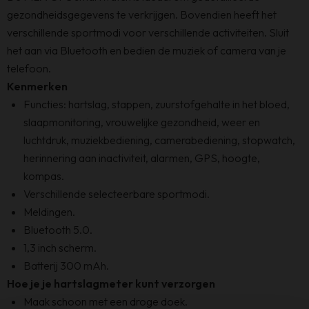
gezondheidsgegevens te verkrijgen. Bovendien heeft het
verschillende sportmodi voor verschillende activiteiten. Sluit
het aan via Bluetooth en bedien de muziek of camera van je
telefoon.
Kenmerken
Functies: hartslag, stappen, zuurstofgehalte in het bloed,
slaapmonitoring, vrouwelijke gezondheid, weer en
luchtdruk, muziekbediening, camerabediening, stopwatch,
herinnering aan inactiviteit, alarmen, GPS, hoogte,
kompas.
Verschillende selecteerbare sportmodi.
Meldingen.
Bluetooth 5.0.
1,3 inch scherm.
Batterij 300 mAh.
Hoe je je hartslagmeter kunt verzorgen
Maak schoon met een droge doek.