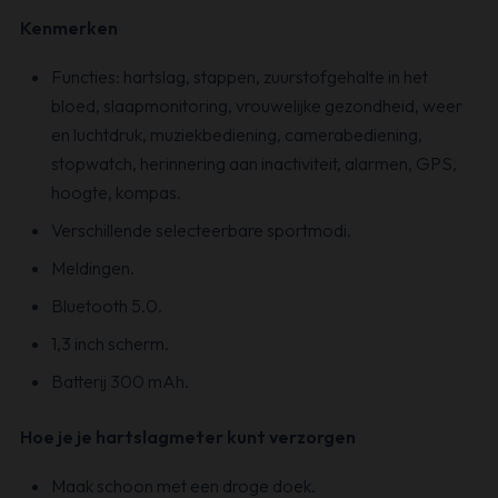
Kenmerken
Functies: hartslag, stappen, zuurstofgehalte in het
bloed, slaapmonitoring, vrouwelijke gezondheid, weer
en luchtdruk, muziekbediening, camerabediening,
stopwatch, herinnering aan inactiviteit, alarmen, GPS,
hoogte, kompas.
Verschillende selecteerbare sportmodi.
Meldingen.
Bluetooth 5.0.
1,3 inch scherm.
Batterij 300 mAh.
Hoe je je hartslagmeter kunt verzorgen
Maak schoon met een droge doek.