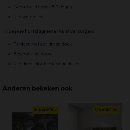
Gebruikstijd tussen 5-7 dagen.
Niet waterdicht.
Hoe je je hartslagmeter kunt verzorgen:
Reinigen met een droge doek.
Bewaar in de doos.
Niet direct blootstellen aan de zon.
Anderen bekeken ook
D
50% KORTING
57% KORTING
p
h
m