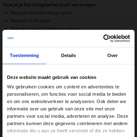
Hoe je je hartslagmeter kunt verzorgen:
Reinigen met een droge doek.
Bewaar in de doos.
Niet direct blootstellen aan de zon.
Specificaties
Toestemming
Details
Over
Kleur
Rose
Deze website maakt gebruik van cookies
Merk
We gebruiken cookies om content en advertenties te
Fila
personaliseren, om functies voor social media te bieden
en om ons websiteverkeer te analyseren. Ook delen we
informatie over uw gebruik van onze site met onze
partners voor social media, adverteren en analyse. Deze
Reviews
partners kunnen deze gegevens combineren met andere
informatie die u aan ze heeft verstrekt of die ze hebben
at
Onze eerste bestelling bij Timco Voordeelmarkt.