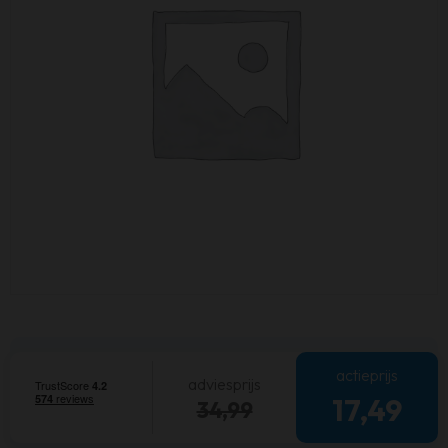
actieprijs
adviesprijs
17,49
34,99