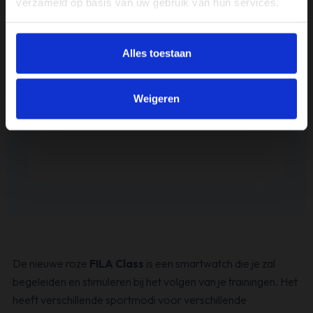
verzameld op basis van uw gebruik van hun services.
ijn
We zijn er erg blij.
en
Alles toestaan
00
Absolute aanrader!
Ronald
Weigeren
De nieuwe roze
FILA Class
is een smartwatch die je zal
begeleiden en stimuleren bij het volgen van je trainingen. Het
heeft verschillende sportmodi voor verschillende