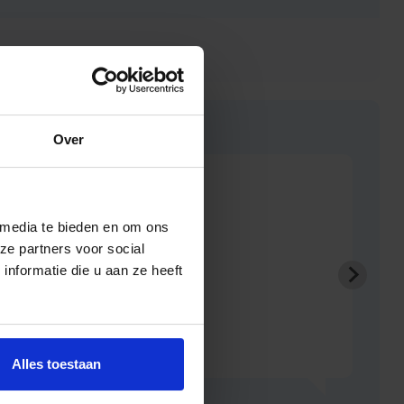
Over
Zeer snel
Be
JGM
 media te bieden en om ons
ze partners voor social
nformatie die u aan ze heeft
Alles toestaan