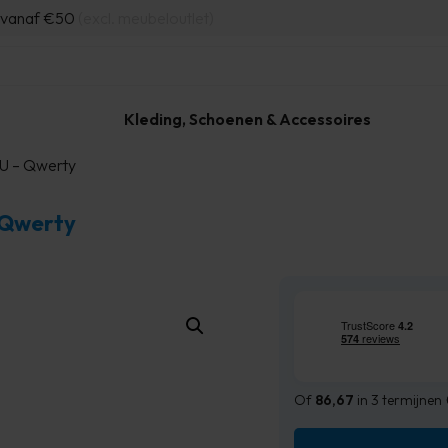
d vanaf €50
(excl. meubeloutlet)
Kleding, Schoenen & Accessoires
50U – Qwerty
– Qwerty
Of
86,67
in 3 termijnen