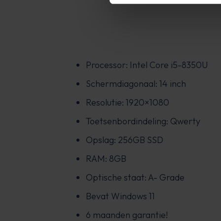
Processor: Intel Core i5-8350U
Schermdiagonaal: 14 inch
Resolutie: 1920×1080
Toetsenbordindeling: Qwerty
Opslag: 256GB SSD
RAM: 8GB
Optische staat: A- Grade
Bevat Windows 11
6 maanden garantie!