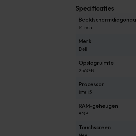
Specificaties
Beeldschermdiagonaal 
14 inch
Merk
Dell
Opslagruimte
256GB
Processor
Intel i5
RAM-geheugen
8GB
Touchscreen
Nee