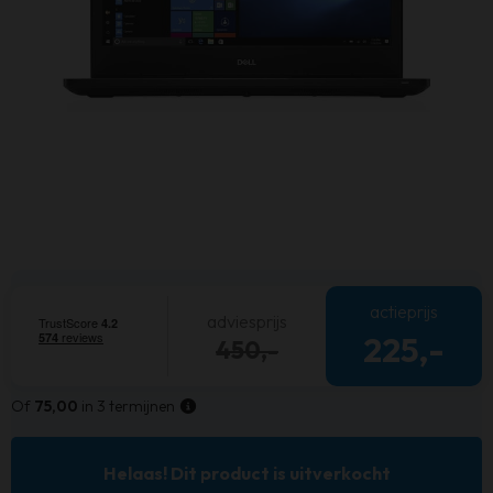
actieprijs
adviesprijs
225,-
450,-
Of
75,00
in 3 termijnen
Helaas! Dit product is uitverkocht