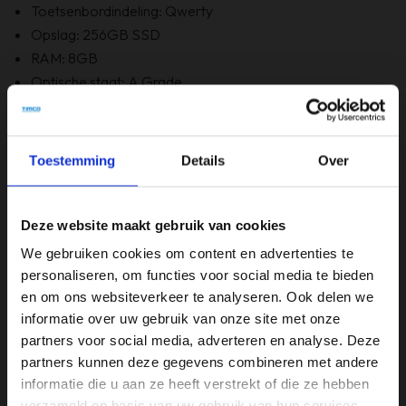
Toetsenbordindeling: Qwerty
Opslag: 256GB SSD
RAM: 8GB
Optische staat: A Grade
Bevat Windows 11
6 maanden garantie!
Bevat GEEN originele doos
Toestemming
Details
Over
Specificaties
Deze website maakt gebruik van cookies
We gebruiken cookies om content en advertenties te
Beeldschermdiagonaal (inch)
personaliseren, om functies voor social media te bieden
14 inch
en om ons websiteverkeer te analyseren. Ook delen we
informatie over uw gebruik van onze site met onze
Merk
partners voor social media, adverteren en analyse. Deze
Dell
partners kunnen deze gegevens combineren met andere
Opslagruimte
informatie die u aan ze heeft verstrekt of die ze hebben
verzameld op basis van uw gebruik van hun services.