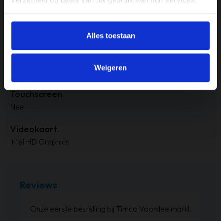
256GB
Processor
Alles toestaan
Intel i5
RAM-geheugen
Weigeren
8GB
Touchscreen
Nee
Videokaart
Intel HD Graphics
Reviews
Bed besteld ,en zoals beloofd binnen de weken