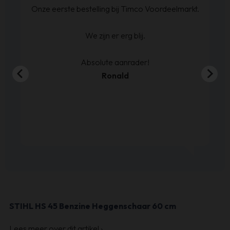
at
Onze eerste bestelling bij Timco Voordeelmarkt.
ijn
We zijn er erg blij.
en
00
Absolute aanrader!
Ronald
STIHL HS 45 Benzine Heggenschaar 60 cm
Lees meer over dit artikel
›