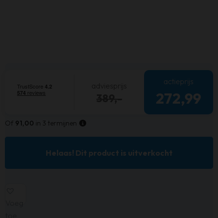
actieprijs
adviesprijs
272,99
389,-
Of
91,00
in 3 termijnen
Helaas! Dit product is uitverkocht
Voeg
toe