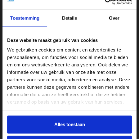
van ongeveer 27,2 cc. Dit zorgt voor voldoende kracht voor
dagelijks snoeiwerk, gecombineerd met een efficiënt
Toestemming
Details
Over
brandstofverbruik.
De dubbelzijdige messen zorgen ervoor dat je zowel
horizontaal als verticaal kunt snoeien, waardoor je netjes en
Deze website maakt gebruik van cookies
nauwkeurig kunt werken, ook in hoeken en langs randen. De
We gebruiken cookies om content en advertenties te
speciale mesgeometrie zorgt voor strakke en precieze sneden
personaliseren, om functies voor social media te bieden
en een verzorgd eindresultaat.
en om ons websiteverkeer te analyseren. Ook delen we
informatie over uw gebruik van onze site met onze
Het antivibratiesysteem vermindert trillingen tijdens het
partners voor social media, adverteren en analyse. Deze
werken, waardoor je comfortabeler en langer kunt snoeien.
partners kunnen deze gegevens combineren met andere
Daarnaast zorgt STIHL ElastoStart voor een soepele start
informatie die u aan ze heeft verstrekt of die ze hebben
zonder schokkende bewegingen.
verzameld op basis van uw gebruik van hun services.
Met een gewicht van circa 5,0 kg is deze heggenschaar licht en
goed hanteerbaar, wat hem geschikt maakt voor zowel
beginnende als regelmatige gebruikers.
Alles toestaan
De STIHL HS 45 60 cm is een ideale keuze voor wie op zoek is
naar een betrouwbare, eenvoudige en krachtige benzine