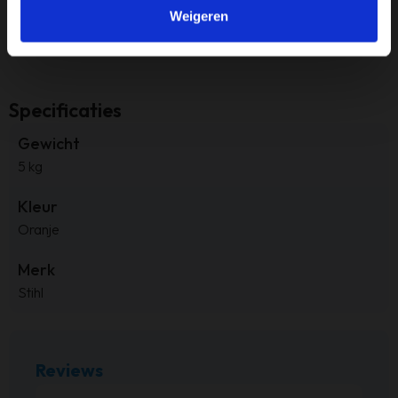
Weigeren
heggenschaar voor regulier tuinonderhoud. Bovendien
ontvang je bij aankoop
6 maanden garantie
.
Specificaties
Gewicht
5 kg
Kleur
Oranje
Merk
Stihl
Reviews