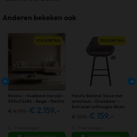
Anderen bekeken ook
D
50% KORTING
39% KORTING
p
h
m
v
D
o
k
Haluta – Hoekbank Harold –
Haluta Barkruk Tessa met
g
303x212x86 – Beige – Rechts
armsteun – Draaibaar –
Antraciet (zithoogte 65cm)
€
2.159,-
€
4.319,-
Oorspronkelijke
Huidige
€
159,-
€
259,-
Oorspronkelijke
Huidige
prijs
prijs
prijs
prijs
d
was:
is:
3 - 7 werkdagen
3 - 7 werkdagen
was:
is:
p
€ 4.319,00.
€ 2.159,00.
IN WINKELWAGEN
IN WINKELWAGEN