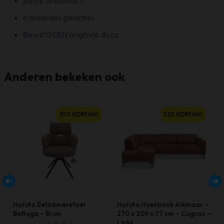
Bevat Windows 11
6 maanden garantie!
Bevat GEEN originele doos
Anderen bekeken ook
39% KORTING
52% KORTING
Haluta Eetkamerstoel
Haluta Hoekbank Alkmaar –
Bettoga – Bruin
270 x 209 x 77 cm – Cognac –
Links