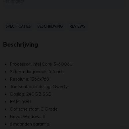
verlanglijst
SPECIFICATIES
BESCHRIJVING
REVIEWS
Beschrijving
Processor: Intel Core i3-6006U
Schermdiagonaal: 15,6 inch
Resolutie: 1366x768
Toetsenbordindeling: Qwerty
Opslag: 240GB SSD
RAM: 4GB
Optische staat: C Grade
Bevat Windows 11
6 maanden garantie!