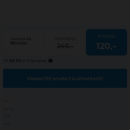
actieprijs
adviesprijs
120,-
240,-
Of
40,00
in 3 termijnen
Helaas! Dit product is uitverkocht
Voeg
toe
aan