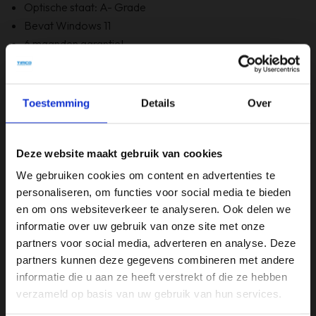
Optische staat: A- Grade
Bevat Windows 11
6 maanden garantie!
Bevat GEEN originele doos
Toestemming
Details
Over
Specificaties
Beeldschermdiagonaal (inch)
Deze website maakt gebruik van cookies
17,3 inch
We gebruiken cookies om content en advertenties te
Merk
personaliseren, om functies voor social media te bieden
en om ons websiteverkeer te analyseren. Ook delen we
Asus
informatie over uw gebruik van onze site met onze
Opslagruimte
partners voor social media, adverteren en analyse. Deze
partners kunnen deze gegevens combineren met andere
500GB
informatie die u aan ze heeft verstrekt of die ze hebben
Processor
verzameld op basis van uw gebruik van hun services.
Intel i7