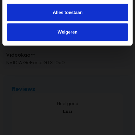
RAM-geheugen
Alles toestaan
24GB
Weigeren
Touchscreen
Nee
Videokaart
NVIDIA GeForce GTX 1060
Reviews
kt.
Heel goed
Lusi