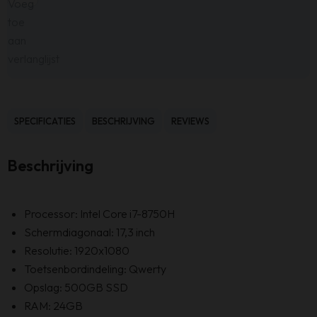
Voeg
toe
aan
verlanglijst
SPECIFICATIES
BESCHRIJVING
REVIEWS
Beschrijving
Processor: Intel Core i7-8750H
Schermdiagonaal: 17,3 inch
Resolutie: 1920x1080
Toetsenbordindeling: Qwerty
Opslag: 500GB SSD
RAM: 24GB