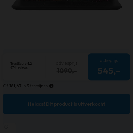
actieprijs
adviesprijs
545,-
1090,-
Of
181,67
in 3 termijnen
Helaas! Dit product is uitverkocht