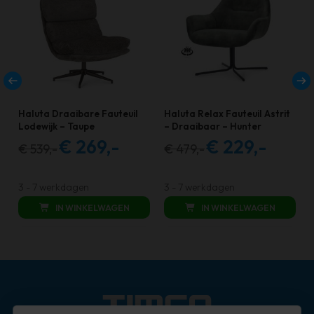
Haluta Draaibare Fauteuil
Haluta Relax Fauteuil Astrit
Lodewijk – Taupe
– Draaibaar – Hunter
€
269,-
€
229,-
€
539,-
€
479,-
Oorspronkelijke
Huidige
Oorspronkelijke
Huidige
prijs
prijs
prijs
prijs
was:
is:
was:
is:
3 - 7 werkdagen
3 - 7 werkdagen
€ 539,00.
€ 269,00.
€ 479,00.
€ 229,00.
IN WINKELWAGEN
IN WINKELWAGEN