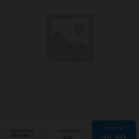
actieprijs
adviesprijs
24,50
49,-