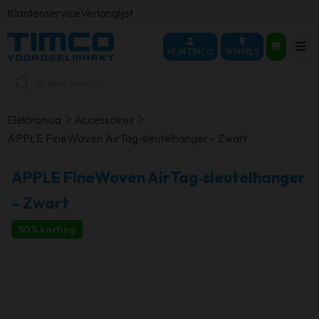
Klantenservice
Verlanglijst
MIJN TIMCO
WINKELS
Producten
zoeken
Elektronica
Accessoires
APPLE FineWoven AirTag‑sleutelhanger – Zwart
APPLE FineWoven AirTag‑sleutelhanger
– Zwart
50% korting