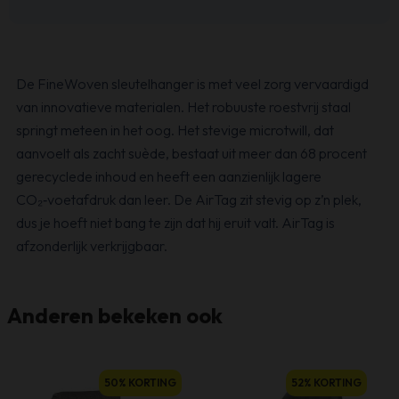
De FineWoven sleutelhanger is met veel zorg vervaardigd
van innovatieve materialen. Het robuuste roestvrij staal
springt meteen in het oog. Het stevige microtwill, dat
aanvoelt als zacht suède, bestaat uit meer dan 68 procent
gerecyclede inhoud en heeft een aanzienlijk lagere
CO₂‑voetafdruk dan leer. De AirTag zit stevig op z’n plek,
dus je hoeft niet bang te zijn dat hij eruit valt. AirTag is
afzonderlijk verkrijgbaar.
Anderen bekeken ook
50% KORTING
52% KORTING