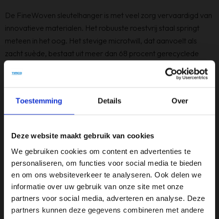
De FineWoven sleutelhanger is met veel zorg vervaardigd van
innovatieve materialen. Het robuuste roestvrij staal springt
meteen in het oog. Het stevige microtwill, dat aanvoelt als
zacht suède, bestaat uit meer dan 68 procent gerecyclede
inhoud en heeft een aanzienlijk lagere CO₂‑voetafdruk dan
leer. De AirTag zit stevig op z’n plek, dus je hoeft niet bang te
zijn dat hij eruit valt. AirTag is afzonderlijk verkrijgbaar.
Toestemming
Details
Over
Specificaties
Deze website maakt gebruik van cookies
Kleur
We gebruiken cookies om content en advertenties te
Zwart
personaliseren, om functies voor social media te bieden
en om ons websiteverkeer te analyseren. Ook delen we
Merk
informatie over uw gebruik van onze site met onze
Apple
partners voor social media, adverteren en analyse. Deze
partners kunnen deze gegevens combineren met andere
Type apparaat